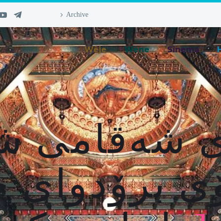
Archive
Wêje
Wêne
Sînema
 شەقامی شا
ی برۆدوای چ