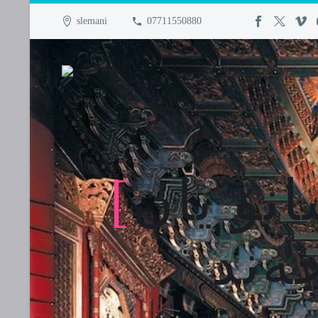
slemani
07711550880
نۆ یان
[
ەند