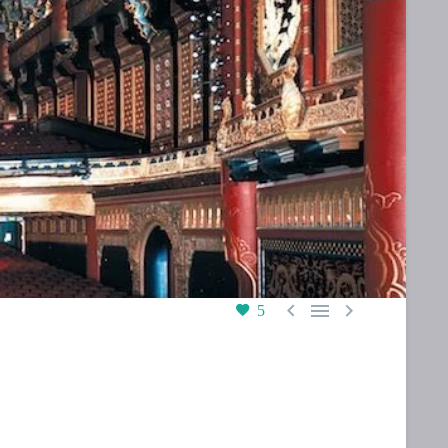



5