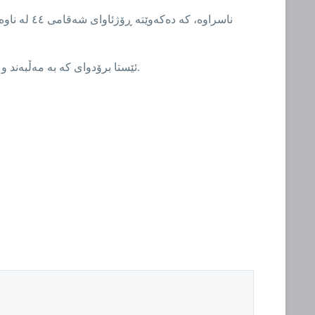
ئێستا برۆدوای کە بە مەڵبەند و جیهانی فراوانی شانۆ دەناسرێت. لەم سەردەمەدا بەهۆی پەتای کۆڤید نۆزدەوە چالاکییە شانۆییەکانی دواخستووە تا بەروارێکی تر.