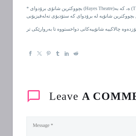
* بچووکترین شانۆی برۆدوای (Hayes Theatre)ە، کە بە (The little Theatre and Helen Hayes Theatre) ناسراوە، کە دەکەوێتە ڕۆژئاوای شەقامی ٤٤ لە ناوەراستی مانهاتن. لەگەڵ ٥٩٧
Leave
A COMM