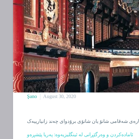
Şano
August 30, 2020
رەی شەقامی شانۆ یان شانۆی برۆدوای چەند زانیارییەک
ئامادەکردن و وەرگێڕانی لە ئینگلیزیەوە: پەریا پێشڕەو