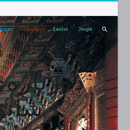
Huner
Cênder
Zanîst
Jinge
دەربارەی
شانۆ