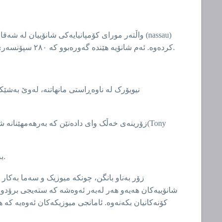
کردەوە. ئەم شانۆیە هێندە گەورەبوو کە ٢٨٠ سپۆنسەری هەبوو و شانۆییە شکسپیرییەکان و ئۆپێرا فۆلکلۆرییەکانی تێدا نمایشدەکرا، ئەمە بەهەنگاوێک دادەنرێت بۆ دروستبوونی برۆدوای.
نیویۆرک لە ناوەڕاستی مانهاتنە، لەوێ بەشێک
بەرهەمەکانی برۆدوای یەکێکن لە بەناوبانگترین بەرهەمەکان و کاریگەری لەسەر ڕاکێشانی گەشتیارەکان هەیە بۆ شاری نیویۆرک.
شانۆییەکان هەیەو هەر لەبەر ئەوەشە کە ستەیجی برۆدوای 
کۆنەکانیان بکەنەوە. ئامانجی میوزیکەکان ئەوەیە کە