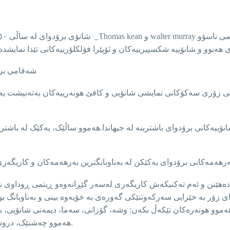
*شەقامی برۆ
ی زۆری سەکۆکانی نمایشی شانۆیی و کافێ هونەرییەکان بەتەنیشت یەکەو
زۆر بە خێرایی سەرکەوتنێکی گەورەی بە خۆیەوە بینی و بەناوبانگ بوو.
 هەموو هونەرەکان تێکەڵ بکەن: وشە، گۆرانی، سەما، دیمەنی شانۆیی، ب
هەموو چەشنێک، دروستکرنی کەشێک کە تێیدا وشە بە تەنها ناتوانێت ئەوە بکات.