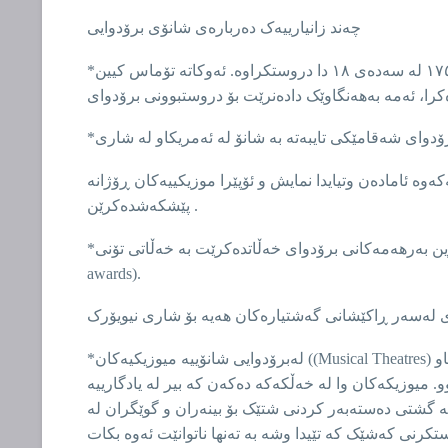
چەند زانیارییەک دەربارەی شانۆی برۆدوایی
*شانۆی برۆدوای لە ساڵی ١٧٥٠ لە سەدەی ١٨ دا دروستکراوە. ئەوکاتە تۆماس کیین _Thomas kean و walter murray واڵتەر مورای کۆمپانیایەکی شانۆییان لە شەقامی ناسۆو (nassau)
دوای شەقامێکی تایبەتە بە شانۆ لە ئەمریکاو لە شاری
ە ئامادەن وتیایدا نمایش و ئۆپێرا موزیکییەکان ڕۆژانە
پێشکەشدەکرێن .
*زۆرینەی خەڵک وای دادەنێن کە بەرهەمهێنانە شانۆییەکانی برۆدوای باشترینە لە جیهاندا.هەموو ساڵێک، یەکێک لە باشترین بەرهەمەکانی برۆدوای خەڵاتدەکرێت بە خەڵاتی تۆنی(Tony
awards).
*لەبرۆدوایی شانۆییە میوزیکیەکان ((Musical Theatres) زۆر بەناو بانگن، چونکە میوزیک و سەما بەکار دەهێنن و ئەم تەکنیکەش کاریگەری لەسەر گێڕانەوەو ڕیتمی ڕوداوی ناو
 میوزیکەکان وا لە خەڵکەکە دەکەن کە بیر لە یادگارییە
ە گشتی دەستەبەر کردنی شتێک بۆ بینەران و گوێگران لە