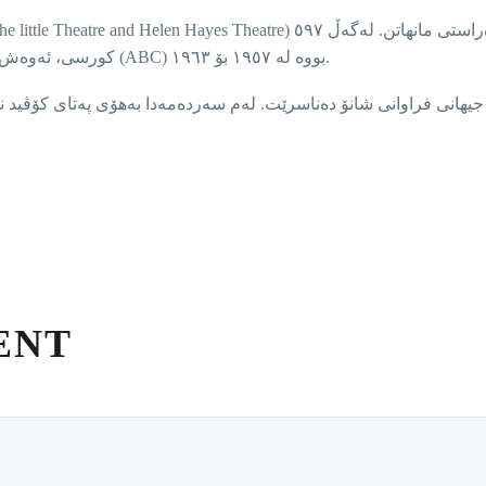
کورسی، ئەوەش بچووکترین شانۆیە لە برۆدوای کە ستۆدیۆی تەلەفیزیۆنی (ABC) بووە لە ١٩٥٧ بۆ ١٩٦٣.
ENT