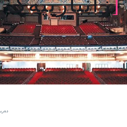
]
زانیارییەک
دەربا