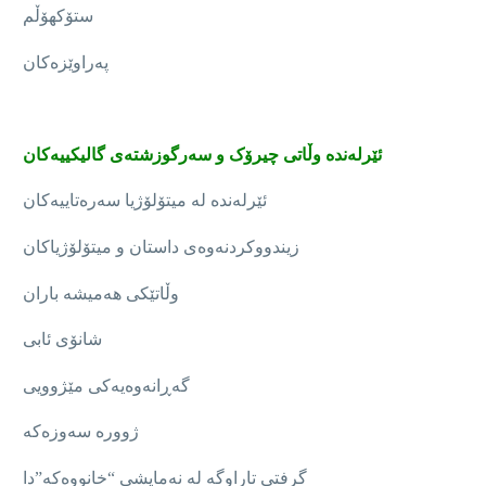
ستۆکهۆڵم
پەراوێزەکان
ئێرلەندە وڵاتی چیرۆک و سه‌رگوزشته‌ی گالیکییەکان
ئێرله‌نده‌ له‌ میتۆلۆژیا سه‌ره‌تاییه‌کان
زیندووکردنه‌وه‌ی داستان و میتۆلۆژیاکان
وڵاتێکی هەمیشە باران
شانۆی ئابی
گەڕانەوەیەکی مێژوویی
ژوورە سەوزەکە
گرفتی تاراوگە لە نەمایشی “خانووەکە”دا