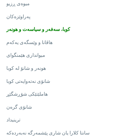
میوەی ڕزیو
پەراوێزەکان
کوبا، سەفەر و سیاسەت و هونەر
هاڤانا و وێسگەی یەکەم
میوانداری هێمنگوای
هونەر و شانۆ لە کوبا
شانۆی نەتەوایەتی کوبا
هاملێتێکی شۆڕشگێڕ
شانۆی گرەن
ترینیداد
سانتا کلارا یان شاری پێشمەرگە نەبەردەکە