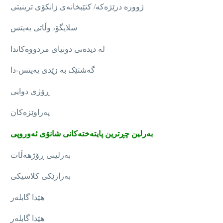
ژوورە درێژەکە/ کتێبخانەی زانکۆی ترینیتی
سلایگۆ، وڵاتی یەیتس
لە دیدەنی دونیای مردووەکاندا
گەشتێک بە زێدی یەیتس-دا
ڕۆژی دوایی
پەراوێزەکان
بەرلین چڕترین پایتەختەکانی شانۆی ئەوروپی
بەرلینی ڕۆژهەڵات
بەرازێکی کلاسیکی
هێدا گابلەر
هێدا گابلەر