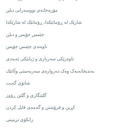
مۆزەخانەی نووسەرانی دبلن
شارێک لە ڕۆمانێکدا، ڕۆمانێک لە شارێکدا
جێمس جۆیس و دبلن
ناوەندی جێمس جۆیس
تاوەرێکی سەربازی و ژیانێکی ئەبەدی
بەندیخانەیەک وەک دەروازەی سەربەستی وڵاتێک
شانۆی گەیت
گلێنگاری و گلێن ڕۆوز
کڕین و فرۆشتن و گەمەی قایل کردن
زانکۆی ترینیتی