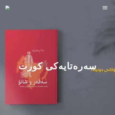
سەرەتایەکی کورت