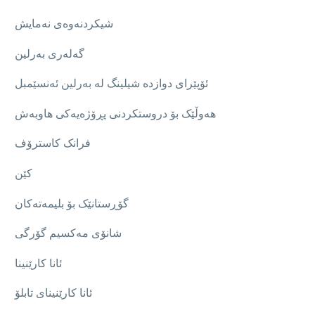
شیکردنەوەی نەمایش
گەلەری بەرلین
ئۆپێرای دوازدە شیلینگ لە بەرلین ئەنسێمبل
هەوڵێک بۆ دروستکردنی پڕۆژەیەکی هاوبەش
فرانک کاسترۆف
کێن
گۆڕستانێک بۆ بلیمەتەکان
شانۆی مەکسیم گۆرگی
ئانا کارێنینا
ئانا کارێنینای تابلۆ