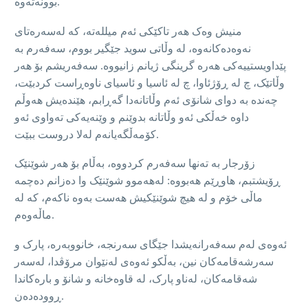
بوونەتەوە.
منیش وەک هەر تاکێکی ئەم میللەتە، کە لەسەرەتای
نەوەدەکانەوە، لە وڵاتی سوید جێگیر بووم، سەفەرم بە
پێداویستییەکی هەرە گرینگی ژیانم زانیووە. سەفەریشم بۆ هەر
وڵاتێک، چ لە ڕۆژئاوا، چ له‌ ئاسیا و ئاسیای ناوەڕاست کردبێت،
چەندە بە دوای شانۆی ئەم وڵاتانەدا گەڕابم، هێندەیش هەوڵم
داوە خەڵکی ئەو وڵاتانە بدوێنم و وێنەیەکی تەواوی ئەو
کۆمەڵگەیانەم لەلا دروست ببێت.
زۆرجار بە تەنها سەفەرم کردووە، بەڵام بۆ هەر شوێنێک
ڕۆیشتبم، هاوڕێم هەبووە: لەهەموو شوێنێک وا دەزانم دەچمە
ماڵی خۆم و لە هیچ شوێنێکیش هەست بەوە ناکەم، کە لە
ماڵەوەم.
ئەوەی لەم سەفەرانەیشدا جێگای سەرنجە، خانووبەرە، پارک و
سەرشەقامەکان نین، بەڵکو ئەوەی لەنێوان مرۆڤدا، لەسەر
شەقامەکان، لەناو پارک، لە قاوەخانە و شانۆ و بارەکاندا
ڕوودەدەن.