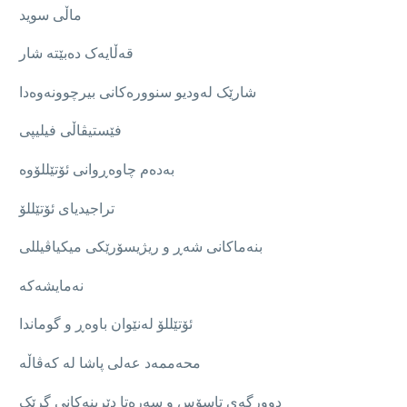
ماڵی سوید
قەڵایەک دەبێتە شار
شارێک لەودیو سنوورەکانی بیرچوونەوەدا
فێستیڤاڵی فیلیپی
بەدەم چاوەڕوانی ئۆتێللۆوە
تراجیدیای ئۆتێللۆ
بنەماکانی شەڕ و ریژیسۆرێکی میکیاڤیللی
نەمایشەکە
ئۆتێللۆ لەنێوان باوەڕ و گوماندا
محەممەد عەلی پاشا لە کەڤاڵە
دوورگەی تاسۆس و سەرەتا دێرینەکانی گرێک