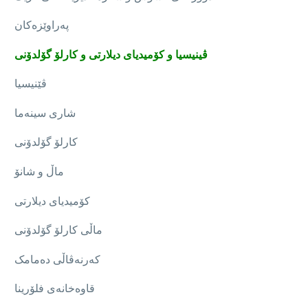
پەراوێزەکان
ڤینیسیا و کۆمیدیای دیلارتی و کارلۆ گۆلدۆنی
ڤێنیسیا
شاری سینەما
کارلۆ گۆلدۆنی
ماڵ و شانۆ
کۆمیدیای دیلارتی
ماڵی کارلۆ گۆلدۆنی
کەرنەڤاڵی دەمامک
قاوەخانەی فلۆرینا