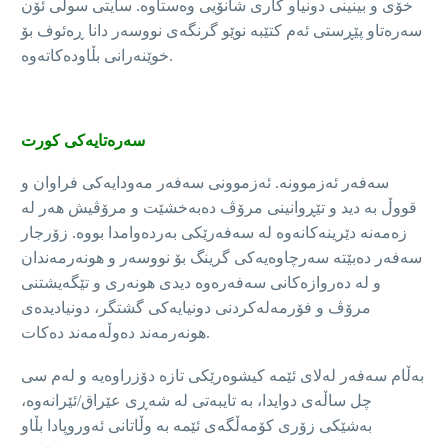
خۆی و بینینی دونیاو کاری شانۆیی وەستاوە. سایتی سولی ئۆن
سەرەتاو پێڕستی ئەم کتێبە نوێو گرنگەی نووسەر دانا ڕەئوف بۆ
خوێنەرانی بڵاودەکاتەوە.
سەرەتایەکی کورت
سەفەر ئەزموونە. ئەزموونی سەفەر مەودایەکی فراوان و
قووڵ بە دید و تێڕوانینی مرۆڤ دەبەخشێت و مرۆڤیش هەر لە
زەمەنە دێرینەکانەوە لە سەفەرێکی بەردەوامدا بووە. زۆرجار
سەفەر دەبێتە سەرچاوەیەکی گرینگ بۆ نووسەر و هونەرمەندان
و لە دەروازەکانی سەفەرەوە دیدی هونەری و تێگەیشتنی
مرۆڤ و فۆرمەلەکردنی دونیایەکی گشتگر، دونیادیدەی
هونەرمەند دەوڵەمەند دەکات.
بەڵام سەفەر لەلای ئێمە کیشوەرێکی تازە دۆزراوەیە و لەم سی
چل ساڵەی دوایدا، بە تایبەتی لە شەڕی عێراق/ئێرانەوە،
بەشێکی زۆری کۆمەڵگەی ئێمە بە وڵاتانی ئەوروپادا بڵاو