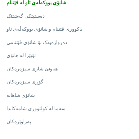
شانۆی بووکەڵەی ئاو لە ڤێتنام
ده‌ستپێکی گه‌شتێک
باکووری ڤێتنام و شانۆی بووکەڵەی ئاو
دەروازەیەک بۆ شانۆی ڤێتنامی
ئۆپێرا لە هانۆی
هەوێێ شاری سیزەرەکان
گۆڕی سیزەرەکان
شانۆی شاهانە
سەما لە کولتووری شامەکاندا
پەراوێزەکان