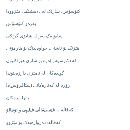
کنۆسۆس، شارێک لە دەستپێکی مێژوودا
بەرەو کنۆسۆس
شانۆیەک بەر لە شانۆی گرێکی
هێزێک بۆ ئاشتی، خواوەندێک بۆ هارمۆنی
لە (کنۆسۆس)ەوە بۆ شاری هێراکلیۆن
گوندەکان لە ئامێزی دارزەیتوندا
زۆربا لە کەنارەکانی (ستاڤرۆس)دا
پەراوێزەکان
کەڤاڵە
…
فێستیڤاڵی فیلیپی و ئۆتێللۆ
کەڤاڵە/ دەروازەیەک بۆ مێژوو