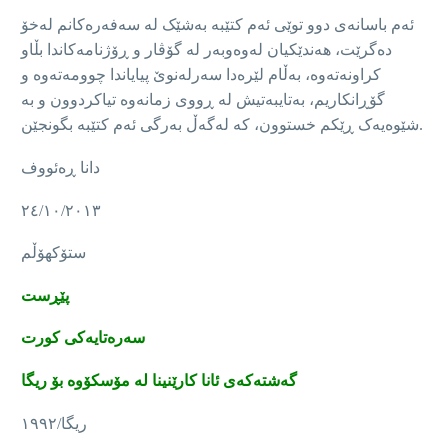
ئەم باسانەی دوو توێی ئەم کتێبە بەشێک لە سەفەرەکانم لەخۆ
دەگرێت، هەندێکیان لەوەوبەر لە گۆڤار و ڕۆژنامەکاندا بڵاو
کراونەتەوە، بەڵام لێرەدا سەرلەنوێ پیایاندا چوومەتەوە و
گۆڕانکاریم، بەتایبەتیش لە ڕووی زمانەوە تیاکردوون و بە
شێوەیەک ڕێکم خستوون، کە لەگەڵ بەرگی ئەم کتێبە بگونجێن.
دانا ڕەئووف
٢٤/١٠/٢٠١٣
ستۆکهۆڵم
پێڕست
سەرەتایەکی کورت
گەشتەکەی ئانا کارێنینا لە مۆسکۆوە بۆ ریگا
ریگا/١٩٩٢