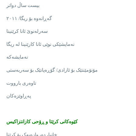
بیست ساڵ دواتر
گەڕانەوە بۆ ریگا/ ٢٠١١
سەرلەنوێ ئانا کرێنینا
نەمایشێکی نوێی ئانا کارێنینا لە ریگا
نەمایشەکە
مۆنۆمێنتێک بۆ ئازادی/ گۆڕەپانێک بۆ سەربەستی
تاوەری بارووت
پەڕاوێزەکان
کێوەکانی کرێتا و ڕۆحی کازانتزاکیس
خانیا، دەروازەیەک بۆ کرێتا