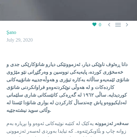



0
Şano
July 29, 2020
دانا ڕەئوف ناوێکی دیار، ئەزموونێکی دیارو شانۆکارێکی جدی و
خەمخۆری کوردە، پایەیەکی نووسین و
وەرگێڕانی نێو مێژوی
شانۆی ئێمەیەو ساڵانە بەکارە تیۆری و هەوڵەجدییە شانۆییەکانی
کاردەکات و لە هەوڵی نوێکردنەوەو فراوانکردنی شانۆی
کوردیدایە. ساڵی ١٩٦٢ لە گەڕەکی کانێسکانی شاری سلێمانی
لەدایکبووەو پاش چەندساڵ کارکردن لە بواری شانۆدا ئێستا لە
وڵاتی سوید نیشتەجێیە.
سەفەر ئەزموونە
یەکێک لە کتێبە نوێیەکانی ئەوەو وا بڕیارە بەم
زوانە چاپ و بڵاوبکرێتەوە.. کە تیایدا بەوردی لەسەر ئەزموونی