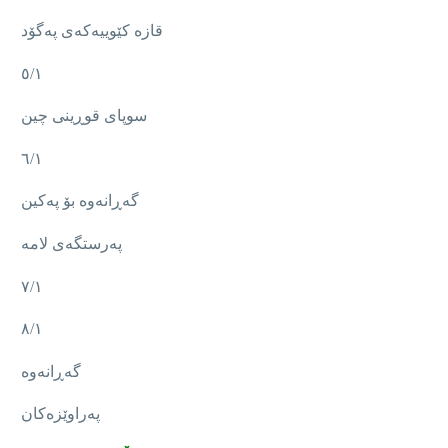
قازە کێوییەکەی پەگۆد
٥/١
سوپای قوڕینی چین
٦/١
گەڕانەوە بۆ پەکین
پەرستگەی لامە
٧/١
٨/١
گەڕانەوە
پەراوێزەکان