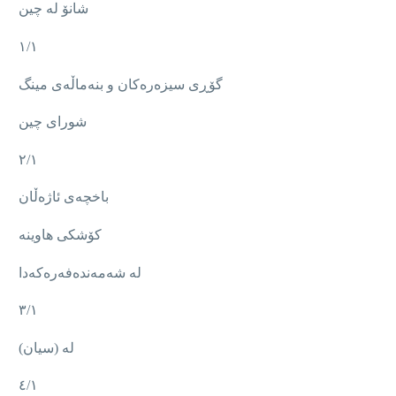
شانۆ لە چین
١/١
گۆڕی سیزەرەکان و بنەماڵەی مینگ
شورای چین
٢/١
باخچەی ئاژەڵان
کۆشکی هاوینە
لە شەمەندەفەرەکەدا
٣/١
لە (سیان)
٤/١