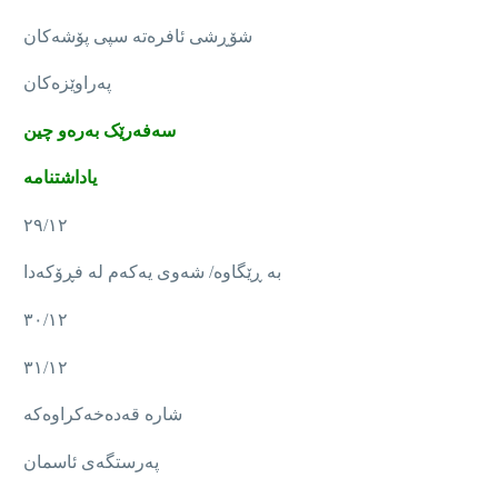
شۆڕشی ئافرەتە سپی پۆشەکان
پەراوێزەکان
سەفەرێک بەرەو چین
یاداشتنامە
٢٩/١٢
بە ڕێگاوە/ شەوی یەکەم لە فڕۆکەدا
٣٠/١٢
٣١/١٢
شارە قەدەخەکراوەکە
پەرستگەی ئاسمان