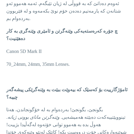
ئەوەم دەداتێ کە به‌ قووڵى‌ له‌ ژیان تێبگەم. ئەمە هەموو ئەو
شتانەن کە یارمەتیم دەده‌ن خۆم نوێ بکەمەوە و لە فێربوون
بەردەوام بم.
چ جۆرە کەرەستەیەکی وێنەگرتن و ئامێری وێنەگری بە کار
ده‌هێنیت؟
Canon 5D Mark II
70_24mm, 24mm, 35mm Lenses.
ئامۆژگاریيت بۆ کەسێک کە بیەوێت ببێت بە وێنەگرێکی پیشەگەر
چييه‌؟
بگونجێ، بگونجێ! بەردەوام بە لە خۆگونجاندن، هه‌تا
تينوويێتیيەکەت دەبێتە هەمیشەیی.
وێنەگرتن مانای بوونی ژیانە
.
هەوڵ بده‌ بە هه‌موو توانی خۆتەوە لەگەڵیدا بژييت!
شوێنەوارەکانی خۆت درووست بکە! کاتێک لەنێو وێنەکەی خۆتدا