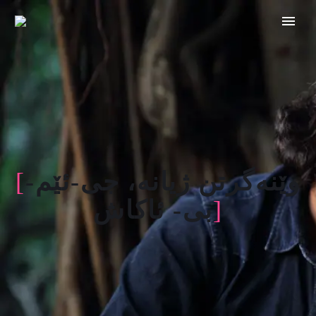
وێنەگرتن ژیانە
،
جی-ئێم-
[
]
بی- ئاکاش