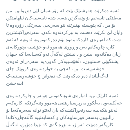
ئەمە دەکرێت هەرشتێک بێت کە زۆربەمان لێی دەڕوانین. من
مەیلێکی تایبەتیم بۆ وێنەگرتن هەیە. شتە تایبەتیيەکان ئیلهامێکن
بۆ من، کە پێویستە بهێنرێنە نێو سەرنجی بینەرێکی زۆرەوە تا
وایان لێ بکرێت دەست بە بیرکردنەوە بکەن. سەرنجڕاکێشترین
شت كه‌ لەبارەی کاره‌كه‌مه‌وه‌ بۆم دەرکەوتووە، ئەوەیە کە ئەم
کارە چاوەکانم بەرەو ڕووی هەموو ئەو خۆشیيە بچووکانەی
ژیان دەکاتەوە. بينين و دانيشتن لەگەڵ ئەو کەسانەدا كه‌ جیهان
پشتگوێی خستوون، دڵخۆشیيەکی گەورەیە. سەرەڕای ئەوەی
خۆشەویست نین، كه‌چى به ‌خواردنەوەی کووپێک چاى
لەگەڵیاندا، دەر دەکەوێت کە دەتوانن چ خۆشەویستییەک
ببەخشن!
ئەمە کارێک نیيە له‌بارەی شوێنکەوتنی هونەر و چاوکردنەوەی
خەڵکييه‌وه‌، بەڵکوو بەرپرسیاريێتيی هەموو وێنەگرێکە. کارەکەم
لەنێو پێکەنینە سەرنجڕاکێشەکە یان لەنێو توانه‌ سەیرەکەدا بۆ
زاڵبوون بەسەر قورساییەکان و کەسایەتییە گاڵتەجاڕەكاندا
کاریگەر دەبێت. ئەو ژیانە بێڕەنگەی کە تێيدا دەژین، لەگەڵ