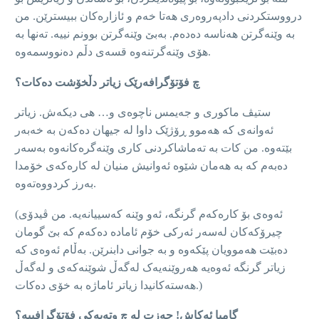
درووستکردنی دادپەروەری هه‌تا خەم و ئازارەکان ببیسترێن. من
بە وێنەگرتن هەناسە دەدەم. بەبێ وێنەگرتن بوونم نیيە. تەنها بە
هۆی وێنەگرتنەوە قسه‌ى دڵم دەنووسمه‌وه‌.
چ فۆتۆگرافەرێک زیاتر دڵخۆشت دەکات؟
ستیڤ ماکوری و جەیمس ناچوەی و… هی ديكه‌ش. زياتر
ئەوانەی کە هەموو ڕۆژێک داوا لە جیهان دەکەن بە خەبەر
بێتەوە. من کات بە تەماشاکردنی کاری وێنەگرەکانه‌وه‌ بەسەر
دەبەم کە بە هەمان شێوە ئەوانيش منیان لە کارەکەی خۆمدا
بەرز کردووه‌تەوە.
(ئەوەی بۆ کارەکەم گرنگە، ئه‌و وێنە کەسیيانەیە. من ڤیدۆی
چیرۆکەکان لەسەر ئەرکى خۆم ئاماده‌ دەکەم کە بێ گومان
دەبێت هەموویان پێکەوە و بە جوانی دابنرێن. بەڵام ئەوەی کە
زیاتر گرنگە ئەوەیە هەروێنەیەک لەگەڵ شوێنەکەی و لەگەڵ
هەستەکانيدا زیاتر ئاماژە بە خۆی دەکات.)
گامبا ئەکاش! حەزت لە چ وتەیەکی فۆتۆگرافیيە؟