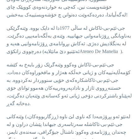
خۆشەویست نین، كه‌چى به ‌خواردنەوەی کووپێک چاى
لەگەڵیاندا، دەردەکەوێت دەتوانن چ خۆشەویستییەک ببەخشن!
جی-ئێم-بی-ئاکاش لە ساڵى 1977دا لە دایک بووە. وێنەگرێکی
بەناوبانگی ڕۆژنامەوانی جیهانییە. وێنەی بەڵگەنامەييی دەگرێت.
لە بەنگلاديش دەژى. ئەکاش بڕوانامه‌ى ڕۆژنامەوانیی هه‌يه‌ و
دەرچووی زانکۆى (ئەتێنیو دێ مانێلایەAteneo De Manelia ).
جی-ئێم-بی-ئاکاش وەکوو وێنەگرێک زۆر بایەخ به‌ کێشە
کۆمەڵایەتیيەکان و ژیانی خەڵکە هەژار و مافخوراوەکان دەدات.
جی-ئێم-بی-ئاکاشکارەکەی خۆيی سنووردار نەکردووە. به‌
‌خستنەڕووی ئازار و نادادپەروەرييه‌كان هەموو تواناى خۆى
لەپێناو باشترکردنی دۆخی ژیانی ئەو کەسانەی وێنەیان دەگرێت،
ده‌خاته‌ گه‌ڕ.
لەنێو ئەو پڕۆژەیەدا کە ناوى لێ ناوە (ڕزگاربووەکان،) وێنەکانی
جی-ئێم-بی-ئاکاشلە سەرتاسەری جیهاندا پێشان دراون و لە
چەندان ڕۆژنامەى وەکوو: ناشناڵ جيۆگرافی، سەندەی تايمز،