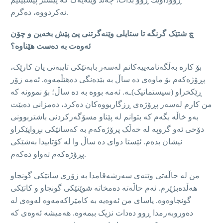
نەکردووه‌، دەگرم.
چ شتێک گرنگە تا ستایلی وێنەگرتنی پێ پێش بخەین و چۆن
ئەوەت بە دەست هێناوە؟
بۆ کارە بەڵگەنامەیيەکانم لەسەر بابەتێکی تایبەتی یان کارێک،
پڕۆژەکەم بۆ ماوەی دە ساڵ بە بێدەنگی دەهێڵمەوە. ئەمە زۆر
ڕێکخراو (سیستماتیک)ـه‌. ئەمە بووە بە دە ساڵ؛ بۆ نموونە کە
من کارم لەسەر پڕۆژەی ڕزگاربووەکان دەکرد، ده‌مزانى دەبێت
بەو خاڵە بگه‌م کە بتوانم لە پێناو مسۆگەرکردنی باشتربوونی
دۆخی ئەو گروپە لە خەڵک پرۆژەکەم بە کەسانێکی بڕواپێکراو
نیشان بدەم. ئێستا دوای دە ساڵ وا لە کۆتايیدا بەشێکی
پڕۆژەکەم تەواو دەکەم.
من لە حاڵەتی وێنەی سەرشەقامدا بە زۆری ساتێکی گونجاو
هەڵدەبژێرم. ئەم حاڵەتە ده‌مخاته‌ شوێنێکی گونجاو و كاتێکی
گونجاوه‌وه‌. یاسای من ئەوەیە بە کامێراکەمەوە لەوەی لە
دەوروبەرمدا ڕوو دەدات نزیک ببمەوە. هەمیشە ئەوەی کە