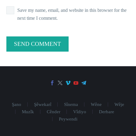
Save my name, email, and website in this browser for the
next time I comment.
SEND COMMENT
Şano
Şêwekarî
Sînema
Wêne
Wêje
Muzîk
Cênder
Vîdiyo
Derbare
Peywendi