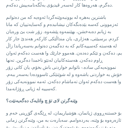
دەگرم، هەروەها کار له‌سه‌ر ڤیدیۆی بەڵگەنامەييش‌ دەکەم.
باشترین بەهرە لە بوونبەوێنەگردا ئەوەیە کە من دەتوانم
ئەزموونی کەسە بێدەنگەکان نیشانبدەم و کەسایەتیيان کە مانا
بە ژیانم دەبەخشن، بهێنمەوە پێشەوە. زۆر شت بێ وره‌يان
کردم. برسيێتی، هەژاری، یان منداڵێکی کارکەر هەندێ جار كار
له‌ هەستە کەسییەکانم کە بە دەگمەن دەتوانم بەسەریاندا زاڵ
بم، ده‌كه‌ن و تێکم دەدەن. هەموو جارێك وا هەست دەکەم ئەوان
ڕاوم دەکەن. هەستەکانیان لەنێو ناخمدا دەگرین. تەنها
نموونەیەکی سادە.- ناتوانم خواردنی باش بخۆم، یان کاتی زۆر
خۆش بە خواردنی باشه‌وه‌ و لە شوێنێکی ئاسوودەدا به‌سه‌ر ببه‌م.
وا هەست دەکەم ئەوان تەماشام دەکەن. ئەمە نموونەیەکی زۆر
کەسییە لە ژیانی ڕۆژانەمدا.
وێنەگرتن لای تۆ چ واتایەک دەگەیەنێت؟
بۆ خستنەڕووی ژیانمان، هۆشیاریمان، لە ڕێگەی گۆڕینی خەم و
ئازەرەوە بۆ وێنە، بەردەوامم. سه‌باره‌ت به‌ من، وێنەگرتن زمانی
منە بۆ نزیکبوونەوە، بۆ پێوەندیکردن، بۆ ناساندن و زیاتریش بۆ