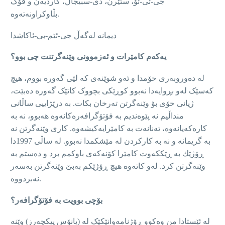
جی-ئی-ئۆ، ستێرن، دی-سبیجاڵ، گاردیەن و ڤۆگ
بڵاوکراونەتەوە.
ديمانه‌ لەگەڵ جی-ئێم-بی-ئاکاشدا
یەکەم کامێرات و ئەزموونی وێنەگرتنت چی بوو؟
لە دەوروبەری خۆمدا و ئەو شوێنەی کە لێی گەورە بووم، هیچ
کەسێک لەو بڕوایەدا نەبوو کوڕێکی بچووک کاتێک گەورە دەبێت،
ژیانی خۆی بۆ وێنەگرتن تەرخان بکات. بە درێژاييی ساڵانى
منداڵیم نه‌ پێوەندیم بە فۆتۆگرافەرەکانەوە هه‌بوو، نه‌ به‌
کارەکەيانه‌وه‌، تەنانەت بە کامێرایەکیشه‌وه‌. کاری وێنەگرتن نە
بە گریمانە و نە بە کارکردن لە مێشکمدا نەبوو. لە ساڵى 1997دا
ڕۆژێك بە ڕێکكەوت کامێرا کۆنەکەی باوکمم برد و دەستم بە
وێنەگرتن کرد. لەو کاتەوە هیچ ڕۆژێکم بەبێ وێنەگرتن بەسەر
نەبردووە.
بۆچی بوویت بە فۆتۆگرافەر؟
لە ئێستادا من وەکوو ڕۆژنامەوانێكێک له (پانۆس پیکچەرز) وێنە