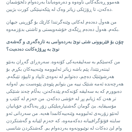
هەموو ڕەنگەکانی ناوەوە و دەرەوەیاندا بەردەوام دڵخۆشمان
دەکەن، تا ڕۆژێکی زیاتر وەک لە پێکەنینێکی کورت بژیين.
من هه‌وڵ ده‌ده‌م لەکاتی وێنەگرتندا كارێك بۆ گۆڕینی جیهان
بكه‌م. هەوڵ دەدەم ڕێگه‌ی خۆشەویستی و ئاشتی بدۆزمەوە.
چۆن بۆ فێربوونی شتی نوێ بەردەوامی بە تازەگەری و گەشەی
نوێ بە پڕۆژەکانت دەدەیت؟
من کەسێکم بە سەلیقەیەکی کۆنەوە. سەرەڕای گەڕان بەنێو
ئینتەرنێتدا، پێم باشە زياتر ئەلبوومە وێنەییەکان بکڕم. بۆ
هەرشوێنێک دەچم، دەتوانم له‌ نەوەی ئایپاد و ئایپۆد تێبگەم.
هەرچەندە ئەمە شتێک نیيە من بتوانم پێوەی پێوه‌ست بم. لەوانه
دەبوورم کە بە سەلیقە کۆنەکەم پێدەکەنن، بەڵام چەند شتێکی
تر هه‌ن كه‌ ژیانم پڕ لە خۆشی ده‌كه‌ن. من حەزم لە کتێب و
مۆسیقایە. بێ گومان گەشتیاره‌يلێكى زۆر پەناگەی خۆیانيان
لەنێو زۆربەی ئەلبوومە وێنەییەکانمدا هەیە. من سەردانی ئەو
سایتە فۆتۆگرافييانه‌ دەکەمەوە، کە حەزم لێيانه و گەشتکردن
وام لێ ده‌كات له‌ نوێبوونەوە بەردەوام بم. گەشتکردن شانسی