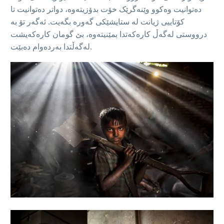
دەتوانیت وەکوو وێنەگرێک خۆت بدۆزیتەوە، دواتر دەتوانیت تا
کۆتاييی ژیانت له‌ ستایشێکی گه‌وره‌ بگەیت. ئەگەر تۆ بە
درووستی له‌گه‌ڵ کارەکەتدا بمێنیتەوە، بێ گومان کارەکەيشت
له‌گه‌ڵتدا به‌رده‌وام ده‌بێت.