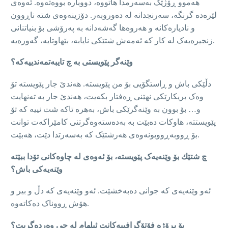
هەموو ڕۆژێک بەسەرمدا هاتووە، دووبارە بووه‌ته‌وه‌. ئەوەی
لێره‌ده‌ گرنگە، سەرنجدانە لە دەوروبەر. دۆزینەوەی شتە ناڕوون
و نادیارەکانه‌ و هه‌روه‌ها گەشەدانه‌ بە پەرۆشی بۆ بنیاتنانی
زنجیرەیەک لە کار کە ئەمەش شتێکی نایابە، بێهاوتایە، گەورەیە‌.
وێنەگر پێویستی به‌ چ تایبەتمەندیيەکه‌؟
دڵێکی باش و ڕاستگۆيی بۆ من پێویستە. هەندێ جار پێویستە تۆ
وەک بریکارێکی نهێنی ڕەفتار بکەیت، هەندێ جار بە تەنهایت
و… بۆ بوون بە وێنەگرێکی باش، بەهرە تاکە شت نیيە کە تۆ
پێویستتە، هاوكات دەبێت بە به‌دەسته‌وه‌گرتنى کامێراکەت توانت
بۆ ڕووبەڕووبونەوه‌ی هەرشتێک کە بەسەرتدا دێت، هەبێت.
چ شتێك بۆ وێنەیەک پێویستە، بۆ ئەوەی لە چاوەکانی تۆدا ببێتە
وێنەیەکی باش؟
ئەو وێنەیەی کە جوانی دەبەخشێت. ئەو وێنەیەی کە دڵ و بیر و
هۆش ڕووناک دەکاتەوە.
بۆ پڕۆژە فۆتۆگرافیيەکانت ئیلهام له‌ چى وه‌رده‌گريت؟