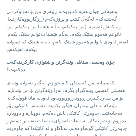
وتەیەکی جوان هەیە کە بووەتە ڕێبەری من بۆ تەواوکردنی
گەشتەکەم لەگەڵ کتێب و پڕۆژەکەم (ڕزگاربووەکان)ـدا.
وتەکەش ئەمەیە: (من یەکێکم، بەڵام هێشتا من یەکێکم. من
ناتوانم هەموو شتێک بکەم، بەڵام هێشتا دەتوانم شتێک بکەم.
لەبەر ئەوەی ناتوانم هەموو شتێک بکەم، نايه‌م شتێک کە دەتوانم
بیکەم، نه‌يكه‌م.)
چۆن وەسفی ستایلی وێنەگرتن و شێوازی کارکردنەکەت
دەکەیت؟
کەسیيانە. من کەسێکی کامڵخوازم. ئه‌گەر نەتوانم وێنەی
هەستی کەسيی وێنەگیراو بگرم، ئەوا وێنەگرتن بۆ من بێمانایە.
بۆ من سەرەکیترین ڕووبەڕووبوونەوە ئەوەیە مانا قووڵەکەی
وێنەکە لە دڵی بینەران جێگیر بکەیت. ئەمەش کاتێکی زۆر
دەخایەنێت. چاوەڕێی کاتێکی باش دەکەم. دووبارە و دووبارە
دەڕۆم بۆ شوێنەکان. سه‌عات لەدوای سه‌عات بەسەر دەبەم و
چاوەڕێی کاتێکی گونجاو دەبم. لەناکاو و لە کاتێکدا کە چاوەڕێم
ڕووداوێك ڕوو بدات، چەند وێنەیەک کە پێشتر پێشبینيم