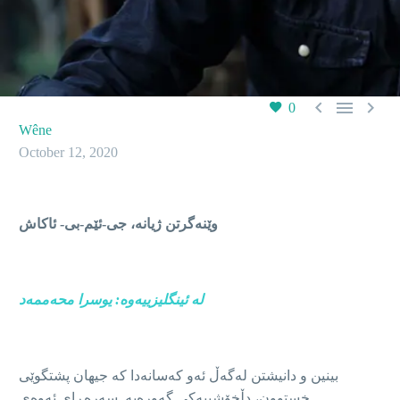



0
Wêne
October 12, 2020
وێنەگرتن ژیانە
،
جی-ئێم-بی- ئاکاش
لە ئینگلیزییەوە: یوسرا محه‌ممه‌د
بينين و دانيشتن لەگەڵ ئەو کەسانەدا كه‌ جیهان پشتگوێی
خستوون، دڵخۆشیيەکی گەورەیە. سەرەڕای ئەوەی