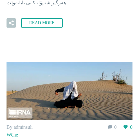
هەرگیز شەپۆلەکانی نایانەوێت…
READ MORE
By adminsuli
0
0
Wêne