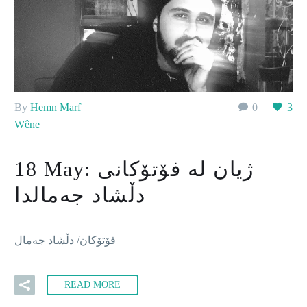
By
Hemn Marf
0
3
Wêne
ژیان لە فۆتۆکانی
18 May:
دڵشاد جەمالدا
فۆتۆکان/ دڵشاد جەمال
READ MORE