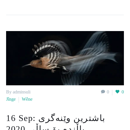
By adminsuli
0
0
Jînge
Wêne
باشترین وێنەگری
16 Sep:
باڵندە بۆ ساڵی 2020