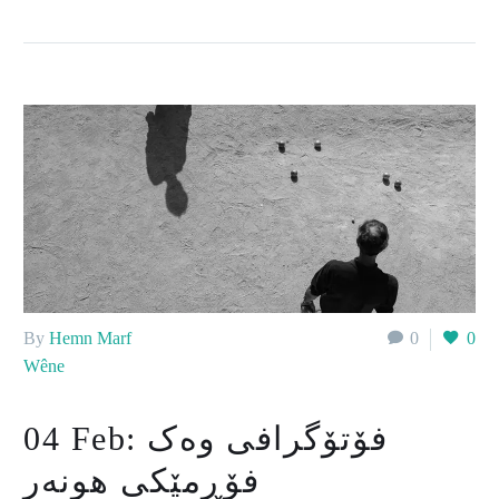
By
Hemn Marf
0
0
Wêne
فۆتۆگرافی وەک
04 Feb:
فۆڕمێکی هونەر