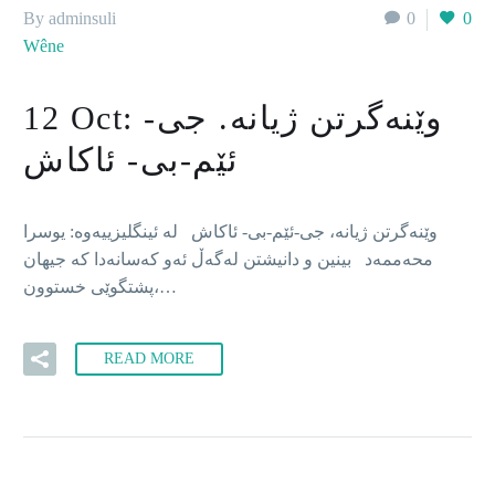
By adminsuli
0
0
Wêne
وێنەگرتن ژیانە. جی-
12 Oct:
ئێم-بی- ئاکاش
وێنەگرتن ژیانە، جی-ئێم-بی- ئاکاش لە ئینگلیزییەوە: یوسرا
محه‌ممه‌د بينين و دانيشتن لەگەڵ ئەو کەسانەدا كه‌ جیهان
پشتگوێی خستوون،…
READ MORE