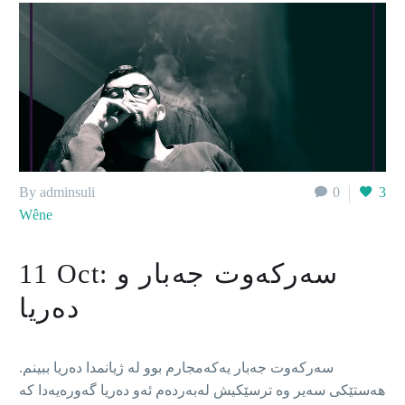
By adminsuli
0
3
Wêne
سەرکەوت جەبار و
11 Oct:
دەریا
سەرکەوت جەبار یەکەمجارم بوو لە ژیانمدا دەریا ببینم.
هەستێکی سەیر وە ترسێکیش لەبەردەم ئەو دەریا گەورەیەدا کە