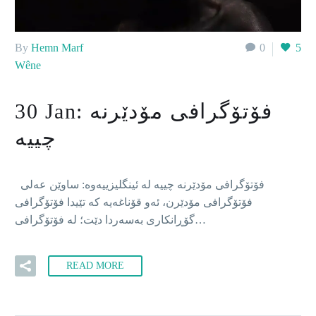
By
Hemn Marf
0
5
Wêne
فۆتۆگرافی مۆدێرنە
30 Jan:
چییە
فۆتۆگرافی مۆدێرنە چییە لە ئینگلیزییەوە: ساوێن عەلی
فۆتۆگرافی مۆدێرن، ئەو قۆناغەیە کە تێیدا فۆتۆگرافی
گۆڕانکاری بەسەردا دێت؛ لە فۆتۆگرافی…
READ MORE