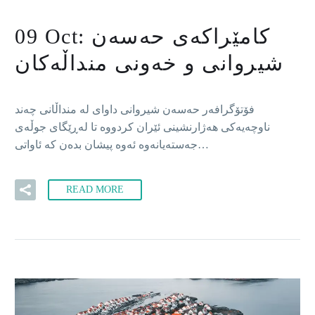
کامێراکەی حەسەن
09 Oct:
شیروانی و خەونی منداڵەکان
فۆتۆگرافەر حەسەن شیروانی داوای لە منداڵانی چەند
ناوچەیەکی هەژارنشینی ئێران کردووە تا لەڕێگای جوڵەی
جەستەیانەوە ئەوە پیشان بدەن کە ئاواتی…
READ MORE