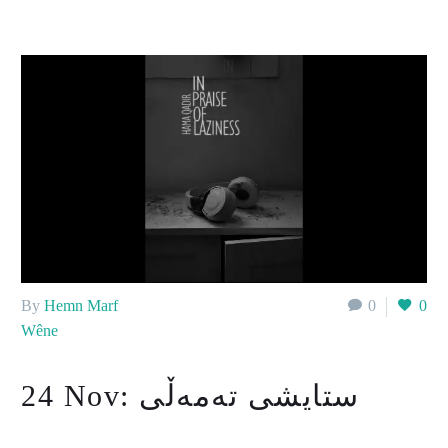
By
Hemn Marf
0
0
Wêne
ستایشی تەمەڵی
24 Nov: