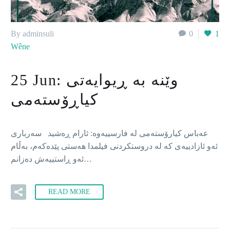
By adminsuli
0
1
Wêne
وێنە بە ڕيوايەتى
25 Jun:
كياڕۆستەمى
عەباس كيارۆستەمى لە فارسييەوە: ئارام ڕەشيد سەربارى
ئەو ئازادييەى كە لە دروستكردنى فيلمدا هەستى پێدەكەم، بەڵام
ئەو ڕاستييەش دەزانم…
READ MORE