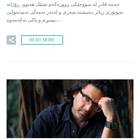
حەمە قادر لە سووچێکی ژوورەکەم شتێک هەبوو، ڕۆژانە
تەپوتۆزی زیاتر دەنیشتە سەری و لەبەر تەمەڵی نەمدەتوانی
بیسڕم و پاکی بەکەمەوە،…
READ MORE