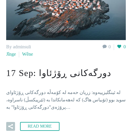
By adminsuli
0
0
Jînge
Wêne
دورگەکانی ڕۆژئاوا
17 Sep:
لە ئینگلیزییەوە: زریان حەمە لە کۆمەڵە دورگەکانی ڕۆژئاوای
سوید بوو (تۆبیاس هاگ) کە لەهەمانکاتدا بە (ئێرپیکسڵ) ناسراوە،
پرۆژەی”دورگەکانی ڕۆژئاوا” بە…
READ MORE