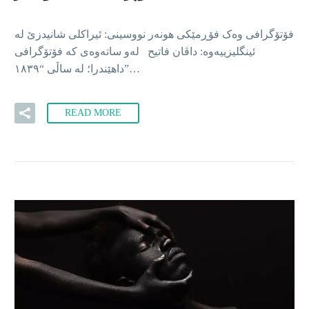
فۆتۆگرافی وەک فۆڕمێکی هونەر نووسینی: ئیراکلی شانیدزێ لە
ئینگلیزییەوە: داڤان فاتیح لەو ساتەوەی کە فۆتۆگرافی
داهێندرا؛ لە ساڵی “١٨٣٩”…
READ MORE