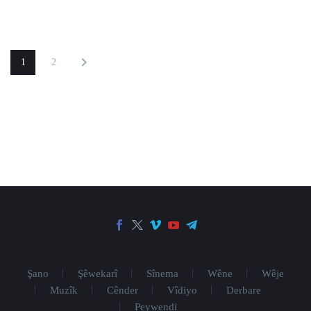
1
2
Şano
Şêwekarî
Sînema
Wêne
Wêje
Muzîk
Cênder
Vîdiyo
Derbare
Peywendi