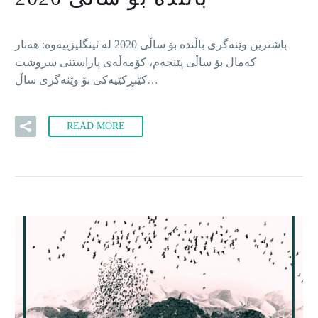
باشترین وێنەگری باڵندە بۆ ساڵی 2020 لە ئینگلیزییەوە: هەنار
کەمال بۆ ساڵی پێنجەم، کۆمەڵەی پاراستنی سروشت
کێبڕكێیەکی بۆ وێنەگری ساڵ…
READ MORE