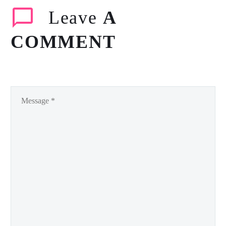
Leave
A
COMMENT