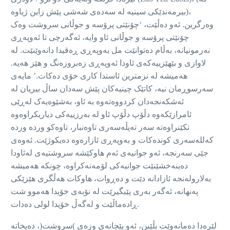
بیرمەندێکی سینیە لە سەدەی شەشی پێش زاین ژیاوە)،
وەرگرین. ئەو دەڵێت، ‘چۆنێتی پرۆسە و جوڵانی سروشت وەک
چۆنێتی پرۆسە و جوڵانی ئاو وایە، ئەگەرچی تا ئەوپەڕی
نەرمونیانە، بەڵام دەتوانێت مل بەوپەڕی ڕەقیدا دانەوێنێت. لە
لاوازی و بێهێزییەکەی ئاودا ئەوپەڕی زەبروزەنگ و هێز هەیە.
هەمیشە لە نزمترین ئاستدا کاری خۆی دەکات.’ مایەی
سەرسوڕمان نیە، کاتێک چینیەکان پێش سەدان ساڵ بیریان لە
ئەشکەنجەدان کردووەتەوە بە ئاو، بەشێوەیەک لەڕێی
ئامرازێکەوە دڵۆپ دڵۆپ ئاو لە بەرزییەکی دیاریکراوەوە
تکێنراوەتە سەر تەپڵەسەری تاوەنبار، تاوەکو وردە وردە
کەللەسەری کوندەکات و بەوپەڕی ئازارەوە دەیکوژێت. ئەوەی
جێی سەرنجە، ئەو جوانیەی ئەم هاوکێشە سروشتیەی لەئاودا
دەینەخشێنێت جوانیەکی لۆمەنەکراوە، چونکە هەمیشە
بەلارولەنجە ئازادانە دێت و دەڕوات، هاوکات هەڵگری هێزێکی
پەنهانە، ئەگەر بەری پێبگیرێت لە نۆبەی خۆیدا هەموو شت
ڕادەماڵێت و لەگەڵ خۆیدا لولی دەدات.
لێرەدا دەمانەوێت بڵێین، ئەو پێچانەی وزەی )سروشت(، دەیخاتە