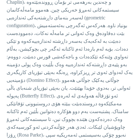
Chaplin)، و چەندین بەرهەمی تر بۆمان ڕووندەبێتەوە
سیستمەکانی ئەمڕۆ خەریکی چین. هەموو مامەڵەکانمان
لەسەر بنەمای داڕشتەیەکی ئەندازەیی (geometric
configuration)، بونیاد ناوە. هەرکەس ئەگەرچی بەئەستەمیش
بێت دەقاودەق وەک ئەوانی تر مامەڵە نەکات، دەموودەست
دەبێت بە لەکەیەک بەسەر داڕشتە ئەندازەییەکەوە و تێکی
دەدات. بۆیە لەم بارەدا ئەم ئاکتانە ئەگەر چی بچوکیشن، بەڵام
تەواوی وێنەکە تێکدەدات و باجەکەشی قورس دەبێت. دووەم:
بەو پێیەی داڕشتەکە ئەندازەییە وەک بڵێیت وەک پولی دۆمینە
یەک لەدوای ئەوی تر ڕیزکراوە، ڕەنگە بەپێی تیۆریای کاریگەری
دۆمینەیی (Domino Effect)، جوڵانی یەکێک جوڵانی هەموو
ئەوانی تر، بەدوی خۆیدا بهێنێت. یان بەپێی تیۆریای شنەبای باڵی
پەپولە (Butterfly Effect)، ئەو تۆزقاڵە هەوایەی لە لەرەی
مەمکێکەوە دروستدەبێت ببێتە هۆی دروستبوونی تۆفانێکی
سامناک. پشتبەست بەم دوو هۆکارە دەتوانین بڵێین ئەم ئاکتانە
وەک دەردەکەون هێندە بچووک نین، تا سیستمەکانی ئەمڕۆ
چاوپۆشیان لێبکات. ئەدی هەر چۆڵنەکردنی ئەو کورسیەکەی
ڕۆزا (Rosa Parke)، نەبوو چۆکی بەسیستمی ئەمەریکیە سپی