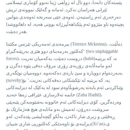
پێستەکان دانەدا، دوو تاڵ لە زوڵفی ژینا نەبوو کۆماری ئیسلامی
ئێرانی هەراسان نەکرد. ئەمانە و گەلێک نموونەی تریش
دەرخەری ئەم ڕاستیەن. ئەوەی جێی سەرنجە ئەوەندی بتوانین
بچینەوە ناو مێژوو ئەم پێکداهەڵپرژانە بوونی هەیە، لە داهاتووشدا
هەر دەبێت.
)، دەڵێت،
Terence Mckenna
بیرمەندی ئەمەریکی تێرنس مکێننا (
two unpluggable
‘کەللتور بەرمەبنای دوو هێزی بەرپێنەگیراو (
)ە، کە بریتیە
habit
)، دروست دەبێت. یەکەمیان نەریت (
forces
لەو مامەڵانەی زۆربەی زۆری مرۆڤ دەقی پێوە دەگرن و
بەبەردەوام دووبارە و سێ بارەی دەکەنەوە. دووەمیان نوێگەری
)یە، کە بریتیە لە تێکشکانی دەقەکانی نەریت.’ بۆ
novelty
(
وێناکردنی ئەم بابەتە پەرشوبڵاوەم سود لە یەکێک لە دیزاینەکانی
)،
Zaha Hadid
خانمە تەلارسازی عێراقی زەها حەدید (
وەردەگرین. کۆی دیزاینەکانی ئەم خاتوونە بەشێوەیەکن پێبەپێی
سروشت دەڕۆن، ئەمیش بەو مانایەی هیچ هەژمارێک بۆ
ڕەقێتی و زبری شار ناکەن، بەڵکو گێچەڵیشی پێدەکەن. لەو
)ی،
Xi’an
دیزاینەی بۆ ناوەندێکی کەللتوریی شاری شییان(