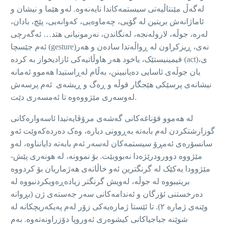
لەگەڵ مێنتاڵیەتی سیستمەکاندا نایەنەوە. لەو هێما و نیشان و
ئاماژانەش بریتین لە گۆیی، چەماوەیی، کەوانەیی، پێچ، بادان،
لەرە، جوڵە، لارولەنجە، لەنگاندن، نەرمونیانی هتد… ئەگەرچی
ئەم جێسچا (gesture)نەی، ڕیزکراون لە ڕواڵەتدا سادەن و هەر
فیمینیستێک، یاخود هەر هاوڵاتیەکی ئازادیخواز بە کردە (act)ی،
یان جوڵەی ئاسایی دەیانبینن، بەڵام لەڕاستیدا هەموو ئەمانە
نیشانەی پرسێکی هێجگار قوڵە و ڕەگ و ڕیشەی ئەم پرسەش
لەوسەری مێژووەوە تا ئەمسەری دێت.
لە هەموو قۆناغەکانی گەشەی مرۆڤایەتیدا ئاسەوارەکانی
گوزارشتکردن لەم بابەتە بەڕوونی دیارە، وەک دەردەکەوێت ئەو
سانسۆرەی ئەمڕۆ سیستمەکان لەسەر ئەم بابەتە دایانناوە، لەو
مێژووە دوورودرێژەدا نەبووبێت. بۆ نموونە، لە هونەری پێش-
مێژوودا یەکێک لە گرنگترین ئەو خاڵانەی هەژماریان بۆ کردووە
بریتیبووە لە جوڵە، لەویش گرنگتر زیادەڕەویکردنبووە لە
دەرخستنی ئۆرگان و ئەندامەکانی سەر جەستەی ژن (بڕوانە
وێنەی ژمارە ٢). تا ئێستا ژمارەیەکی زۆر لەم پەیکەریچکانە لە
شوێنە جیاجیاکانی کیشوەری ئەوروپا دۆزراونەتەوە. بەم