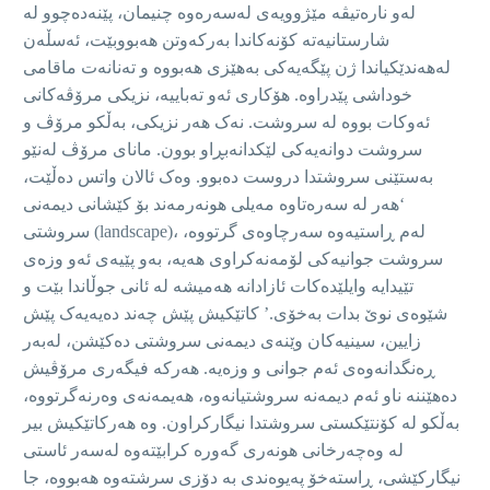
لەو نارەتیڤە مێژوویەی لەسەرەوە چنیمان، پێنەدەچوو لە
شارستانیەتە کۆنەکاندا بەرکەوتن هەبووبێت، ئەسڵەن
لەهەندێکیاندا ژن پێگەیەکی بەهێزی هەبووە و تەنانەت ماقامی
خوداشی پێدراوە. هۆکاری ئەو تەباییە، نزیکی مرۆڤەکانی
ئەوکات بووە لە سروشت. نەک هەر نزیکی، بەڵکو مرۆڤ و
سروشت دوانەیەکی لێکدانەبڕاو بوون. مانای مرۆڤ لەنێو
بەستێنی سروشتدا دروست دەبوو. وەک ئالان واتس دەڵێت،
‘هەر لە سەرەتاوە مەیلی هونەرمەند بۆ کێشانی دیمەنی
سروشتی (landscape)، لەم ڕاستیەوە سەرچاوەی گرتووە،
سروشت جوانیەکی لۆمەنەکراوی هەیە، بەو پێیەی ئەو وزەی
تێیدایە وایلێدەکات ئازادانە هەمیشە لە ئانی جوڵاندا بێت و
شێوەی نوێ بدات بەخۆی.’ کاتێکیش پێش چەند دەیەیەک پێش
زایین، سینیەکان وێنەی دیمەنی سروشتی دەکێشن، لەبەر
ڕەنگدانەوەی ئەم جوانی و وزەیە. هەرکە فیگەری مرۆڤیش
دەهێننە ناو ئەم دیمەنە سروشتیانەوە، هەیمەنەی وەرنەگرتووە،
بەڵکو لە کۆنتێکستی سروشتدا نیگارکراون. وە هەرکاتێکیش بیر
لە وەچەرخانی هونەری گەورە کرابێتەوە لەسەر ئاستی
نیگارکێشی، ڕاستەخۆ پەیوەندی بە دۆزی سرشتەوە هەبووە، جا