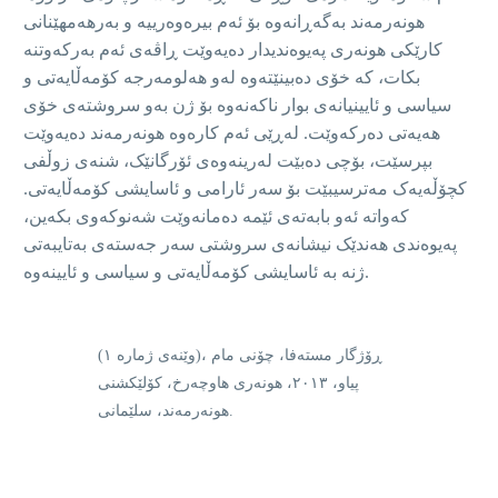
هونەرمەند بەگەڕانەوە بۆ ئەم بیرەوەرییە و بەرهەمهێنانی
کارێکی هونەری پەیوەندیدار دەیەوێت ڕاڤەی ئەم بەرکەوتنە
بکات، کە خۆی دەبینێتەوە لەو هەلومەرجە کۆمەڵایەتی و
سیاسی و ئایینیانەی بوار ناکەنەوە بۆ ژن بەو سروشتەی خۆی
هەیەتی دەرکەوێت. لەڕێی ئەم کارەوە هونەرمەند دەیەوێت
بپرسێت، بۆچی دەبێت لەرینەوەی ئۆرگانێک، شنەی زوڵفی
کچۆڵەیەک مەترسیبێت بۆ سەر ئارامی و ئاسایشی کۆمەڵایەتی.
کەواتە ئەو بابەتەی ئێمە دەمانەوێت شەنوکەوی بکەین،
پەیوەندی هەندێک نیشانەی سروشتی سەر جەستەی بەتایبەتی
ژنە بە ئاسایشی کۆمەڵایەتی و سیاسی و ئایینەوە.
(وێنەی ژمارە ١)، ڕۆژگار مستەفا، چۆنی مام
پیاو، ٢٠١٣، هونەری هاوچەرخ، کۆلێکشنی
هونەرمەند، سلێمانی.