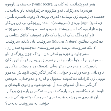
جەستەی ئاوەوە (water body)، هەر ئەو پێچانەیە لە کایەی
هونەردا بەدرێژایی ئەو مێژووە خزێنراونەتە ناو بەتایبەتی
جەستەی ژنەوە. ژن نومایندەکەری وزەی (ئاو)وە، باشترە بڵێین،
وزەی (سروشت)ە. بەدەربڕێنێکی تر، ژن بریکار (agent)ی، ئەو
وزە ئازادەیە کە لە سروشتدا هەیە و ئەم بە وەکالەت دەیهێنێتە
ناو کۆمەڵگە یەک لەدوا یەکەکان. ئەوەنیە کاتێک پێناسەی
(Mother Nature) دەکەین، دەڵێین
سروشت
یان
دایکە سروشت
‘دایکە سروشت بریتیە لەو سروشتەی دەچێتەوە سەر ژن،
سەرچاوە و هێزە بۆ ئەفراندن.’ وەک چۆن ڕێژگەی ئاو
بەبەردەوام لە جوڵەدایە و نەرم نەرم زەوییە ڕەقهەڵهاتووەکان
دادەبڕێت و هەرچی زیاتر پەلی لێدەبێتەوە و دەبێت هۆکاری
ئاوەدانی و سەوزایی و جوانی، ئەگەر لێگەڕێین، ئاوهاش هەموو
بوونی ژن ئازادانە دەکەوێتە شەپۆل و لەرە و مەوجدان، لەوەش
گرنگتر منداڵ لەدوای منداڵ لێیدەبێتەوە و زەوی ئاوەدان و
ئاوەدانتر دەکاتەوە. پرسیارەکە ئەوەیە، ئەگەر بڕیارە ژن بریکار،
یان نێردەی سروشت بێت، ئەدی ئەم بەرکەوتنە بۆ، کێ هەیە
خۆشی بە سروشت نەیەت؟