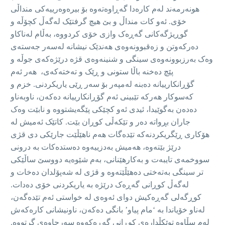
هونەرمەند لەم کارەدا گەڕاوەتەوە بۆ بیرەوەرییەکی منداڵی
خۆی. ئەو کات منداڵ و بێ هیچ گرفتێک لەگەڵ کچۆڵە و
گوڕیژگەکانی گەڕەک وازی خۆی کردووە، بەڵام لەناکاو
دەرکەوتن و زەقبوونەوەی هەندێک نیشانە لەسەر جەستەی
وەک بەرزبوونەوەی سینگی و شنینەوەی قژە درێژەکەی جوڵە و
پێچ دەخنە باڵا ستونی و ڕێک و تەختەکەی، هەر ئەم
گۆڕانکارییانە دەبنە لەمپەر بۆ سەر ڕێی یاریکردنی. خزم و
کەسوکار هەرکە تێبینی ئەم گۆڕانکارییانە دەکەن، ناوبەناو
دەدەن بەگوێیدا، ئیدی ئەو کچێکی پێگەیشتووە و نابێت وەک
جاران بڕواتە دەر و تێکەڵی کوڕان بێت. کاتێک ئەمیش لە
هۆکاری ڕێگریکردنەکە تێدەگات هەم ناهێڵێت جارێکی دی قژی
درێژ بێتەوە، هەمیش بەدزییەوە دەستدەکات بە درونی
سووخمەی تایبەت و بەکارهێنانی، بەم شێوەیە دووسێ ساڵێکی
تر سینگی بەتەختی دەهێڵێتەوە و قژی لە شەپۆلدان دەخات و
لەگەڵ کوڕانی گەڕەک درێژە بە یاریکردنی خۆی دەدات.
کوڕگەلی گەڕەکیش دوای ئەوەی لە خواستی ئەم تێدەگەن،
لەناو خۆیاندا بە ‘مام پیاو’ بانگی دەکەن، ناونیشانی کارەکەش
لەم سڵاوە توێکڵدارەی کوڕانی گەڕەکەوە سەرچاوەی گرتووە.