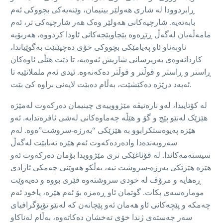
ڕابردوودا لە شاری هەولێر بینیمان، وێنەیەکی بچووکی ئەم
بابەتەیە. شارچیەکانی هەولێر وەک هەر شارچیەکی تر، ئەم
مامەڵەیان لەگەڵ ڕێڕەوە پێچاوپێچەکانی ئاودا کردووە، هەربۆیە
ناوبەناو ئاو پەیامێکی بچووکی خۆی دەچپێنێت بەگوێیاندا،
کاردانەوەی بەرپرسانی شاریش ئەوەیە، تا دێت هێڵی ئاوەکان
ڕاستر و ڕاستر و قوڵتر و قوڵتر دەکەنەوە. ئیدی ئەم ململانێیە تا
ئەبەد درێژە دەکێشێت، بەڵام دەبێت لایەنی براوە کێ بێت.
لە کۆتاییدا، لەو نارەتیڤە مێژووییەی چینیمان دەرکەوت لەمێژە
هێزێک لەنێو پێچ و گۆ و هێڵە چەماوەکانی لەشی ئافرەتدایە. ئەو
هێزە پەیوەستکرابوو بە هێزێکی “بەرزە-سروشت”ەوە. لەم
سەروبەندەدا وادەردەکەوت ئەم هێزە تەبابێت لەگەڵ
سیستەمەکاندا. لە قۆناغێکی تری مێژوویدا بۆمان دەرکەوت ئەو
هێزە هێزێکی بەرزە-سروشت نیە، بەڵکو هەوێنی چەمکی ئازادی
ڕەهایە و مرۆڤ لە خودی سروشتەوە فێری بووە و دەیەوێت
مومارەسەی بکات. گوتمان ئاو ڕەمزە بۆ ئەم هێزە، یاخود ئەم
چەمکە و پێچەکانی ئاو هەمان ئەو پێچانەن کە لەنێو تۆپۆگرافیای
سەر جەستەی ژندا خۆی تەخشان دەکاتەوە، بەڵام لەناکاو