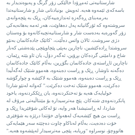
شارستانیەتی ئەمڕۆدا خاڵێکی زۆر گرنگ و پەیوەندیدار بە
باسەکەی ئێمەوە هەیە. ئەویش بونیادنانی شار و شارستانیەتدا
بەرمەبنای ڕەگەزە ئەندازەییەکان، ڕێک بە پێچەوانەی
سروشتەوە کە ئۆرگانیانە پەل دەهاوێت، هەر ئەمە بەهانەیەکی
زۆر گەورەیە بەدەست شار و شارستانیەتچیەکانەوە بۆ وەستان
دژی سروشت. ئالان واتس دەڵێت، ‘کاتێک جادەکانمان بەنێو
سروشتدا ڕادەکێشین، ناچارین بەپێی پێچاوپێچی پێدەشتی کەنار
شاخ و دامێنی گردەکان بڕۆین، ئەگەر دۆڵ، یان ئاو بێتە ڕێمان،
ناچارین ئاڕاستەی جادەکانمان بگۆڕین، بەڵام کاتێک جادەکانمان
دەگەنە ناوشار، ڕێک و ڕاست دەبنەوە، هەموو شتێک لەگەڵیدا
ڕێک و ڕاست دەبنەوە، هەموو شتێک بە لاکێشە و چوارگۆشە
دەکرێت، هەموو شتێک تەخت دەکرێت.” کەواتە لەنێو شاردا
خولیایەک هەیە بۆ تەختکردنەوە، یان ڕێککردنەوە، یاخود
پانکردنەوەی شتەکان. پێچ مەترسیدارە بۆ مێنتاڵیەتی مرۆڤ لە
شاردا، لە ڕاستیشدا هەر وایە، تۆ لەکاتی شۆفێریدا ڕێک و
ڕاست بێ هیچ کێشەیەک لەهەوای خۆتتدا درێژە بە شۆفێری
خۆت دەدەیت، بەڵام لەناکاو چاوت دەچێتە سەر هێمایەکی
هاتووچۆ، نوسراوە “وریابە، پێچی مەترسیدار لەپێشەوە هەیە.”