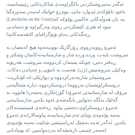
ئەگەر بەسروشتکردنی باکگراوەندی شاکارەکانی ڕێنیسانسە،
یاخود تابلۆکەی ئیدوارد مانێ، نیوەڕۆ خوانێک لەسەر سەوزەگیا
(Luncheon on the Grass)یە، یان هەوڵەکانی جاکسن پۆلۆکە کە
سود لە هێزی کێشکردنی زەوی وەرگیراوە بۆ دەماندنی
ڕەنگەکانی بەناو تۆپۆگرافیای کانڤەسەکانیدا.
ئەمڕۆ ڕووبەڕووی ڕۆژگارێک بووینەتەوە هیچ کەیفمان بە
سروشت نایەت، وردە وردە شار و شارستانیەتەکانمان وشکتر و
ڕەقتر دەبن، چونکە پشتمان کردووەتە سروشت، هەربۆیە
وەکیلی سروشتیش (ژن)، هەست بە نامۆیی و چەپاندن دەکات.
سروشتمان شاربەدەرکردووە و دیوارێکی-لە-کۆنکریت-
دروستکراویشمان بەڕوویدا دروستکردووە. دیارە مێنتاڵیەتی
مرۆڤ لە شارستانیەتی ئەمڕۆدا گۆڕانکاری بەسەردا هاتووە. بە
گەلێک بەڵگە دەتوانین بانگەشەی ئەوە بکەین شارستانیەتی
ئەمڕۆ دروستکراوی دەستی پیاوە. ڕەخنەی فیمینیستەکان
بەسە بۆئەوەی وێنای ئەم شارستانیەتە پیاوسالارانەی ئەمڕۆ
بکەین. ئەگەر ئەمە بەشێک لەڕاستیشی تێدابێت بەسە بۆئەوەی
لەسەر چینینی نارەتیڤەکە بەردەوامبین. لە بونیادنانی