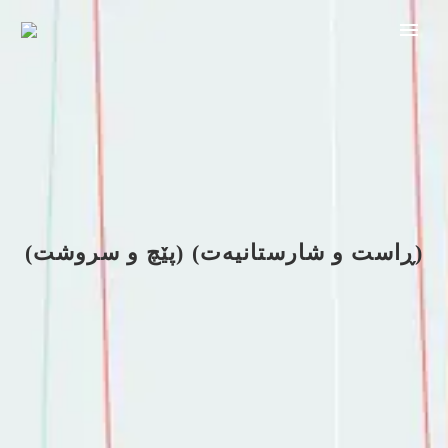
(پێچ و سروشت) (ڕاست و شارستانیەت)