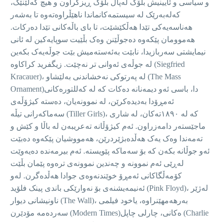
و سیاسی و ئایینیش بلۆک لەپاڵ بلۆک ڕیزکراون و هیچ کەلێنێک،
کەلەبەرێک لە سیستمەکانماندا ناهێڵراوەتەوە تا بەشەر
هەناسەیەکی تێدا هەڵکێشێت، تا بای باڵەکانی تێدا دەرکات.
هەموومان پێکەوە دەجوڵێنن وەک بڵێیت سوپایەکین لە ئانی
نیمایشتی سەربازیدا، نابێت بەئەستەمیش بێت جوڵەیەک بکەین
لە جوڵەی ئەوانی تر نەچێت. زیگفرید کراکاوە (Siegfried
Kracauer)، لە پەرتوکی نەخشاندنی بەلێشاو (The Mass
Ornament)دا، باسی ئەو دیمەنانە دەکات کە لە کەللتورەکانی
ئەمڕۆدا بەدیدەکرێن، لە نموونەیان، دەستە کیژۆڵەی
سەماکەرانی تیڵە (Tiller Girls)، کە لە ١٨٩٠تەکان، لە شاری
ماجێستەر دامەزراون. ئەم کیژۆڵانە تەعریبەن لە باڵا و کێش و
تەمەندا وەک یەک هەڵدەبژێردرێن، هەمووشیان پێکەوە دەبێت
ئەو جوڵانە بکەن کە بۆ سەماکە پێویستە. ئەم بیرمەندە دەیەوێت
لەڕێی ئەم نموونە و چەندین نموونەی ترەوە پێمان بڵێت
کۆمەڵگاکانی ئەمڕۆ خوێندنەوەی جوادا هەڵدەگرن. لەو
ئەنیمەیشنەی بۆ نەوارێکی باندی پینک فلۆید (Pink Floyd)، لەژێر
ناونیشانی دیوار (The Wall)، بەرهەمهێنراوە، یاخود فیلمی
سەردەمە مۆدێرن (Modern Times)ەکانی، چارلی چاپل (Charlie