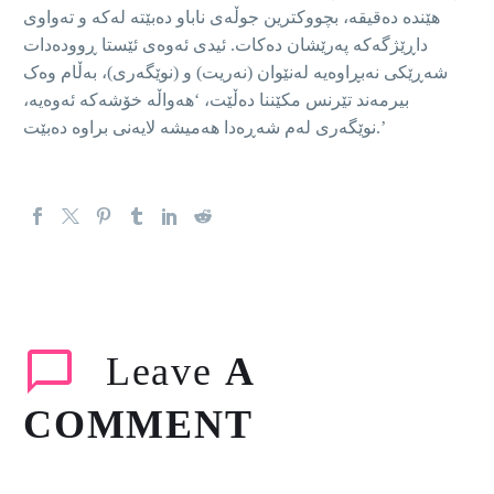
هێندە دەقیقە، بچووکترین جوڵەی ناباو دەبێتە لەکە و تەواوی
داڕێژگەکە پەرێشان دەکات. ئیدی ئەوەی ئێستا ڕوودەدات
شەڕێکی نەبڕاوەیە لەنێوان (نەریت) و (نوێگەری)، بەڵام وەک
بیرمەند تێرنس مکێننا دەڵێت، ‘هەواڵە خۆشەکە ئەوەیە،
نوێگەری لەم شەڕەدا هەمیشە لایەنی براوە دەبێت.’
Leave
A
COMMENT