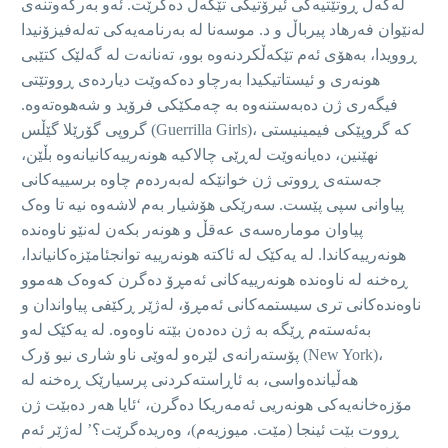
لەگەڵ ڕوتێتیەکی ئیرۆتیکی تێکەڵ دەکرێت. ئەو بەرکەوتنەی
لەنێوان فەرهاد پیرباڵ و د. موسەنا لە بەرنامەیەکی تەلەفیزۆنیدا
ڕوویدا، بەهۆی ئەم تێکەڵکردنەوە بوو، تەنانەت لە گەلێک کتێبی
هونەری و ئیستاتیکیدا بەرچاو دەکەوێت دیاردەی ڕووتێتی
فیگەری ژن دەبەستنەوە بە چەمکێکی فرۆید و شەهوەتەوە.
گروپی گۆرێلا گێڵس (Guerrilla Girls)، کە گروپێکی فیمینیستی
نهێنین، دەیانەوێت لەڕێی چالاکیە هونەرییەکانیانەوە بڵێن،
جەستەی ڕووتی ژن خوانێکە لەبەردەم چاوە برسییەکانی
پیاوانی سپی پێست. سەرێکی هۆشیار بەم لاشەوە نیە تا وەک
پیاوان مومارەسەی عەقڵ و هونەر بکەن لەنێو ناوەندە
هونەرییەکاندا. لە یەکێک لە ئاکتە هونەرییە توانجئامێزەکانیاندا،
ڕەخنە لە ناوەندە هونەرییەکانی ئەمڕۆ دەگرن کەوەک هەموو
ناوەندەکانی تری سیستمەکانی ئەمڕۆ، لەژێر ڕکێفی پیاواندان و
بەئەستەم ڕێگە بە ژن دەدەن بێتە ناوەوە. لە یەکێک لەو
پۆستەرانەی لێرەو لەوێی ناو شاری نیو ۆرک (New York)،
هەڵیاندەواسی، بە ئاڕاستەکردنی پرسیارێک ڕەخنە لە
مۆزەخانەیەکی هونەریی ئەمەریکا دەگرن، ‘ئایا هەر دەبێت ژن
ڕووت بێت ئینجا (مێت. میوزیەم)، وەریدەگرێت؟’ لەژێر ئەم