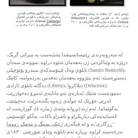
لە سەروبەرندی ڕێنیسانسیشدا پشتبەست بە میراتی گریگ،
درێژە بە وێناکردنی ژن بەهەمان شێوە دراوە. نموونەی سەدان
تابلۆی وەک ڤینۆسەکەی سندرۆ بۆتۆچیلی (Sandro Botticelli)،
دەستڕەستە. ئەم مێژووە بەهەمان نەفەس بەردەوامە، کاتێک
دەگاتە تابلۆی ئازادی (Liberty)، دێلاکروا (Delacroix)،
دەمودەست شتێک لەبارەی ئەو مانایەی ئەمڕۆ دەخوازرێت
لەڕێی جۆرێک لە جوڵەی ژنەوە بگەیەنرێت، دەچپێنێت
بەگوێماندا. ئەم ژنە (بڕوانە وێنەی ژمارە ٤)، گوزارشت لە
کەسایەتیەکی دیاریکراو و ناسراو ناکات، بەڵکو کۆنسێپتی
‘ڕزگاری’یە و لە فیگەری
ژنێکی سینگ و مەمک ڕووتدا
بەرجەستە کراوە. بڕیارە ئەم تابلۆیە وێنای شۆڕشی ١٨٣٠ی