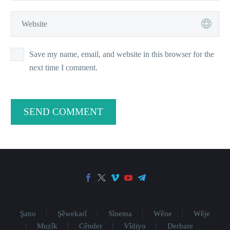
Save my name, email, and website in this browser for the
next time I comment.
SEND COMMENT
Şano
Şêwekarî
Sînema
Wêne
Wêje
Muzîk
Cênder
Vîdiyo
Derbare