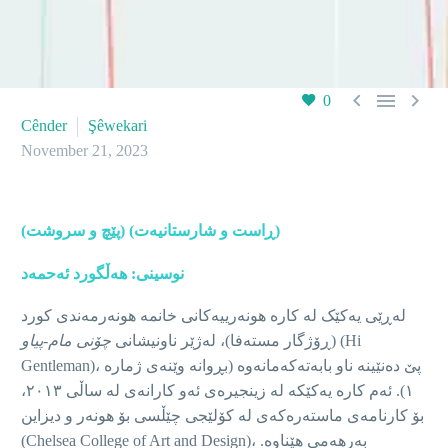



0
Cênder
Şêwekari
November 21, 2023
(پێچ و سروشت) (ڕاست و شارستانیەت)
نوسینی: هەڵگورد ئەحمەد
لەڕێی یەکێک لە کارە هونەرییەکانی خانمە هونەرمەندی کورد
(Hi
(ڕۆژگار مستەفا)، لەژێر ناونیشانی
چۆنی مام-پیاو
Gentleman)، پێ دەنێینە ناو بابەتەکەمانەوە (بڕوانە وێنەی ژمارە
١). ئەم کارە یەکێکە لە زینجیرەی ئەو کارانەی لە ساڵی ٢٠١٣،
بۆ کارنامەی ماستەرەکەی لە کۆلێجی چێڵسی بۆ هونەر و دیزاین
(Chelsea College of Art and Design)، بەرهەمی هێناوە.