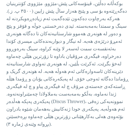
بوكەڵانە دەڵێن، ڤینۆسەکانی پێش-مێژوو. مێژووی کۆنترینیان
دەگەڕێتەوە بۆ سی و پێنج هەزار ساڵ پێش زایین (٣٥٠٠ پ. ز.).
هەرکە بەرچاوت دەکەون تێدەگەیت ئەم زیادەڕەویکردنە لە
سینگ و سمتدا بەمەبەستە. ئیدی دەرخستنی جوڵە و قۆقز و پێچ
و دەور لە هونەری هەموو شارستانیەتەکان تا دەگاتە هونەری
ئەمڕۆ درێژەی هەیە. لە نیگار و دیواربەندەکانی میسری کۆندا
بەئەنقسەت سمت لەسەر لا وێنە کراوە، سینگ بەرەوڕوو
دەرخراوە، فیگەری مرۆڤیان باداوە تا زۆرترین هێڵی چەماوە
لەخۆ بگرێت. ئەکرێت بڵێین، لە هونەری تەواوی شارستانیەتە
دێرینەکان ئاسەوارەکانی ئەم هەوڵە هەیە. لە هونەری گریک و
ڕۆماندا دەگاتە ئەوجی خۆی. لە پەیکەرەکانی یۆنان و ڕۆمدا هێڵە
ڕاستەکەی جەستەی مرۆڤ چ لە فیگەری پیاو و چ لە فیگەری
ژندا نەماوە، بەڵکو بەمەبەست بەملاولادا چەمێنراونەتەوە.
پەیکەری پەپکە هەڵدەر (Discus Thrower)، نموونەیەکی زەقی
ئەم هەوڵەیە. پەیکەری خودا ژنەکانیش بەهەمان شێوە بادراون
بۆئەوەی هەلی بەکارهێنانی زۆرترین هێڵی چەماوە بڕەخسێنن
(بڕوانە وێنەی ژمارە ٣).