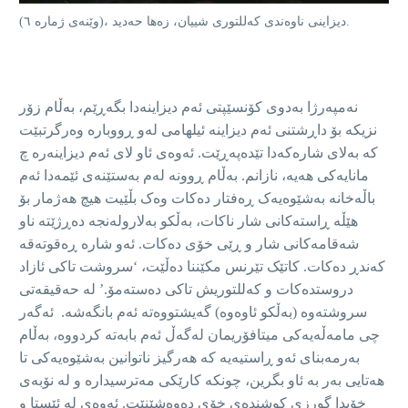
(وێنەی ژمارە ٦)، دیزاینی ناوەندی کەللتوری شییان، زەها حەدید.
نەمپەرژا بەدوی کۆنسێپتی ئەم دیزاینەدا بگەڕێم، بەڵام زۆر
نزیکە بۆ داڕشتنی ئەم دیزاینە ئیلهامی لەو ڕووبارە وەرگرتبێت
کە بەلای شارەکەدا تێدەپەڕێت. ئەوەی ئاو لای ئەم دیزاینەرە چ
مانایەکی هەیە، نازانم. بەڵام ڕوونە لەم بەستێنەی ئێمەدا ئەم
باڵەخانە بەشێوەیەک ڕەفتار دەکات وەک بڵێیت هیچ هەژمار بۆ
هێڵە ڕاستەکانی شار ناکات، بەڵکو بەلارولەنجە دەڕژێتە ناو
شەقامەکانی شار و ڕێی خۆی دەکات. ئەو شارە ڕەقوتەقە
کەندڕ دەکات. کاتێک تێرنس مکێننا دەڵێت، ‘سروشت تاکی ئازاد
دروستدەکات و کەللتوریش تاکی دەستەمۆ.’ لە حەقیقەتی
سروشتەوە (بەڵکو ئاوەوە) گەیشتووەتە ئەم بانگەشە. ئەگەر
چی مامەڵەیەکی میتافۆریمان لەگەڵ ئەم بابەتە کردووە، بەڵام
بەرمەبنای ئەو ڕاستیەیە کە هەرگیز ناتوانین بەشێوەیەکی تا
هەتایی بەر بە ئاو بگرین، چونکە کارێکی مەترسیدارە و لە نۆبەی
خۆیدا گورزی کوشندەی خۆی دەوەشێنێت. ئەوەی لە ئێستا و