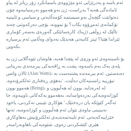
ئەم باسە و بەدرێژایی ئەو مێژووەی باسمانکرد زۆر زیاتر لە پیاو
ئامادەگی هەیە؟ بەڕاست، ژن بەو هەموو نەرمنیانیەوە چۆن
دەتوانێت گێچەڵ بەو سیستمە کۆمەڵایەتی و سیاسی و ئایینیە
تۆکمانەی ئەمڕۆوە بکات؟ بۆ نموونە، بۆچی دەرکەوتنی چەند
تاڵێک لە زوڵفی (ژینا)، کارەساتێکی گەورەی بەسەر کۆماری
ئێراندا هێنا؟ ئیتر کاتیەتی هەندێک بەدوای وەڵامی ئەم پرسیارە
بکەوین.
بۆ ناسینەوەی ئەو
وزە
ی لە پێچدا هەیە، هاوشان تێوەگلانی
ژن
بە
پلەی یەک بەم باسەوە، پشت بە ڕاڤەیەکی بیرمەندی بەریتانی
ئالان واتس (Alan Watts)، دەبەستین. ئەم بیرمەندە پشتبەست بە
تیۆرییە زانستیەکان دەڵێت، ‘بەهۆی ڕەفتاری ئەلکترۆنەوە،
هەموو بوون (Being)، لە لەرەدایە. بوون لە هەڵبوون و
کوژانەوەیەکی بەردەوامدایە، بەهەموو یەکەکانی ناوییەوە، جا
ئەگەر کێوێکە یان درەختێک.’ هۆکاری تێبینی نەکردنی، یاخود
نەبینینی ماوەی نێوان ئەم هەڵبوون و کوژانەوەیە، تەنها
خێراییەکەیەتی. ئەم تایبەتمەندیەی ئەلکترۆنیش بەهاوکاری
هێزی کێشکردنی زەوی، شێوەیەکی ناهاوبەرامبەر