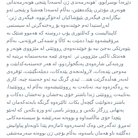
دێڕەدا نوسرابوو، ‘هونەرمەندی ژن لەسەدا پێنجی هونەرمەندانی
هونەری مۆدێرن پێکدەهێنن، بەڵام لەسەدا هەشتا و پێنجی ئەو
نیگارانەی فیگەری بێپۆشاکیان لەخۆگرتووە، فیگەری ژنن.’
لەڕاستیدا ئەم خوێندنەوە بۆ ڕەخنەگرتن لە سیستمی
کاپیتالیست و کەللتوری پۆپ دروستە کە هەموو شتێک بە
مرۆڤیشەوە تێیدا دەبێت بە کاڵا و شمەکی فرۆتەنی، بەڵام
پێوەرێکی بەجێ نیە بۆ خوێندنەوەی ڕووتێتی لە مێژووی هونەر و
هەندێک ئاکتی مێژوویی تر. ئەوەی ئێمە مەبەستمانە بریتیە لە
وزەیەکی شارەوەی پەنگخواردوو، لە هەر جەستەیەکدابێت و
مەوجی پێدەدات، لارولەنجەی پێدەکات، دەیلەنگێنێت، ئۆقرەی
لەبەر هەڵدەگرێت هتد… ئیدی گرنگ نیە ئەو جەستە چیە، کاری
بە ڕەگەزەوە نیە، تەنانەت بە ڕووتێتیشەوە، بەڵام لە ڕووتێتیدا،
بەتایبەت ڕووتێتی ژندا باشتر خۆی پەخشان و تەخشان دەکات و
باشتر دەتوانێت گێچەڵ بکات. ئالێرەوە گرنگە بابەتەکەمان لە
پەنهانی ڕزگار بکەین و ڕوونتر باسی ئەو
وزە
بکەین کە لەنێو
پێچ
دا خۆی ماڵاسداوە و بووەتە سەرئێشە بۆ سیستەمەکانی
ئەمڕۆ. ئەگەرچی وەک لەسەرەوە ئاماژەم پێدا ناوبەناو پیاوانیش
دەگلێنە ناو هەمان باسەوە، بەڵام بۆچی ژن بووەتە سەرمەشقی