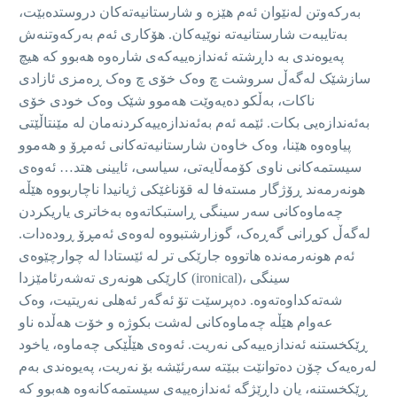
بەرکەوتن لەنێوان ئەم هێزە و شارستانیەتەکان دروستدەبێت،
بەتایبەت شارستانیەتە نوێیەکان. هۆکاری ئەم بەرکەوتنەش
پەیوەندی بە داڕشتە ئەندازەییەکەی شارەوە هەبوو کە هیچ
سازشێک لەگەڵ سروشت چ وەک خۆی چ وەک ڕەمزی ئازادی
ناکات، بەڵکو دەیەوێت هەموو شێک وەک خودی خۆی
بەئەندازەیی بکات. ئێمە ئەم بەئەندازەییەکردنەمان لە مێنتاڵێتی
پیاوەوە هێنا، وەک خاوەن شارستانیەتەکانی ئەمڕۆ و هەموو
سیستمەکانی ناوی کۆمەڵایەتی، سیاسی، ئایینی هتد… ئەوەی
هونەرمەند ڕۆژگار مستەفا لە قۆناغێکی ژیانیدا ناچاربووە هێڵە
چەماوەکانی سەر سینگی ڕاستبکاتەوە بەخاتری یاریکردن
لەگەڵ کوڕانی گەڕەک، گوزارشتبووە لەوەی ئەمڕۆ ڕودەدات.
ئەم هونەرمەندە هاتووە جارێکی تر لە ئێستادا لە چوارچێوەی
کارێکی هونەری تەشەرئامێزدا (ironical)، سینگی
شەتەکداوەتەوە. دەپرسێت تۆ ئەگەر ئەهلی نەریتیت، وەک
عەوام هێڵە چەماوەکانی لەشت بکوژە و خۆت هەڵدە ناو
ڕێکخستنە ئەندازەییەکی نەریت. ئەوەی هێڵێکی چەماوە، یاخود
لەرەیەک چۆن دەتوانێت ببێتە سەرئێشە بۆ نەریت، پەیوەندی بەم
ڕێکخستنە، یان داڕێژگە ئەندازەییەی سیستمەکانەوە هەبوو کە