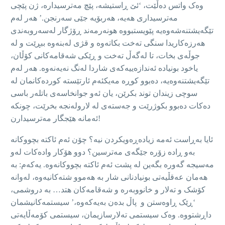
وەک واتس دەڵێت، ‘ئێ ڕاستیشە، پێچ مەترسیدارە، ژن پێچی
مەترسیداری هەیە، هەربۆیە جێی سەرنجن.’ هەر لەم
تێگەیشتنەشەوەیە پێویستبووە هونەرمەند ڕۆژگار لەسەروبەندی
هەرزەکاریدا سنگی تەخت بکاتەوە و قژی لەبنەوە ببڕێت و لە
جوڵەی بخات، تا لەگەڵ تەخت و ڕێکی شەقامەکانی کۆڵان،
یاخود بونیادە ئەندازەییەکەی شاردا لەنگ نەیەنەوە. هەر لەم
تێگەیشتنەوەیە، دەبوو کوڕە مەیکئەم ئارتێستە کوردەکانمان لە
سوچی زیندان توند بکرێن، یان ئەو جوانخاسەی باتلەر باسی
دەکات دەبوو بکوژرێت و جەستەی لە لارولەنجە بخرێت، چونکە
ئەمانە هێجگار مەترسیدارن!
ئایا بەڕاست ئەمە زیادەڕەویکردن نیە؟ چۆن ئەم ئاکتە بچووکانە
بەو ڕادە زۆرە جێگەی مەترسین؟ دوو هۆکار وادەکات لەو
مەسیجە گەورە بگەین لە پشت ئەم ئاکتە بچووکانەوە. یەکەم: بە
هەمان عەقڵیەتی بونیادنانی شار بە هەموو شتەکانیەوە، لەوانە
کۆشک و تەلار و خانووبەرە و شەقامەکان هتد… بە دروشمی،
‘ڕێک ڕاوەستن و پاڵ بدەن بەیەکەوە،’ سیستمەکانیشمان
داڕشتووە. وەک سیستمی تەلارسازیمان، سیستمی کۆمەڵایەتی