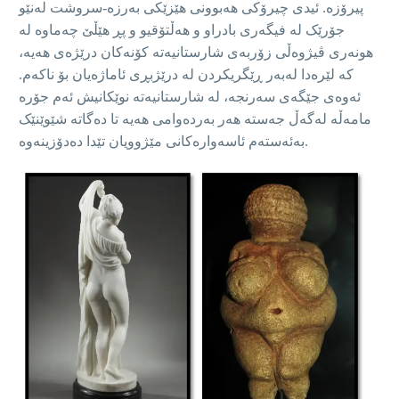
پیرۆزە. ئیدی چیرۆکی هەبوونی هێزێکی بەرزە-سروشت لەنێو
جۆرێک لە فیگەری بادراو و هەڵتۆقیو و پڕ هێڵێ چەماوە لە
هونەری ڤیژوەڵی زۆربەی شارستانیەتە کۆنەکان درێژەی هەیە،
کە لێرەدا لەبەر ڕێگریکردن لە درێژبڕی ئاماژەیان بۆ ناکەم.
ئەوەی جێگەی سەرنجە، لە شارستانیەتە نوێکانیش ئەم جۆرە
مامەڵە لەگەڵ جەستە هەر بەردەوامی هەیە تا دەگاتە شێوێنێک
بەئەستەم ئاسەوارەکانی مێژوویان تێدا دەدۆزینەوە.