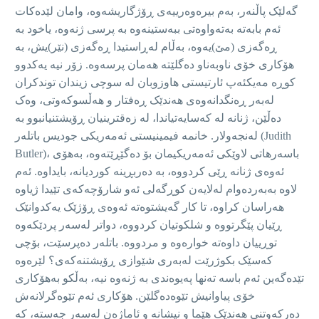
گەلێک پاڵنەر، بەم بیرەوەرییەی ڕۆژگاریشەوە، وامان لێدەکات
ئەم بابەتە بەتەواوەتی ببەستینەوە بە پرسی ژنەوە، یاخود بە
ڕەگەزی (مێ)یەوە، بەڵام لەڕاستیدا ڕەگەزی (نێر)یش، بە
هۆکاری خۆی ناوبەناو دەگلێتە هەمان پرسەوە. زۆر نیە یەکدوو
کوڕە مەیکئەپ ئارتیستی هاوزوبان لە سوچی زیندان توندکران
لەبەر ڕەنگدانەوەی هەندێک ڕەفتار و هەڵسوکەوتی، وەک
دەڵێن، ژنانە لە کەسایەتیاندا، لە زەقترینیان ڕۆیشتنیانبوو بە
لەنجەولار. خانمە فیمینیستی ئەمەریکی جودیس باتلەر (Judith
Butler)، باسەرهاتی لاوێکی ئەمەریکیمان بۆ دەگێڕێتەوە، بەهۆی
ئەوەی ژنانە ڕێی کردووە، بە دەربڕینە کوردیانە، بایداوە. ئەم
لاوە بەبەردەوام لەلایەن کوڕگەلی ئەو شارۆچەکەی تێیدا ژیاوە
هەراسان کراوە، تا کار گەیشتوەتە ئەوەی ڕۆژێک یەکدوانێک
ڕێیان پێگرتووە و شلکوتیان کردووە، دواتر لەسەر پردێکەوە
توڕییان داوەتە خوارەوە و مردووە. باتلەر دەپرسێت، بۆچی
کەسێک بکوژرێت لەبەری شێوازی ڕۆیشتنەکەی؟ لێرەوە
تێدەگەین ئەم باسە تەنها پەیوەندی بە ژنەوە نیە، بەڵکو بەهۆکاری
خۆی پیاوانیش تێوەدەگلێن. هۆکاری ئەم تێوەگرلانەش
دەرکەوتنی هەندێک هێما و نیشانە و ئاماژەن لەسەر جەستە، کە