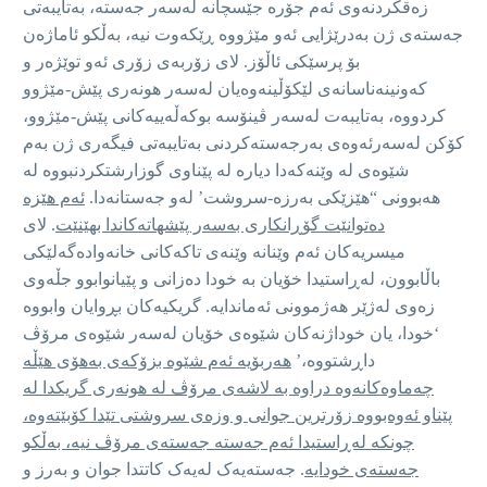
زەقکردنەوی ئەم جۆرە جێسچانە لەسەر جەستە، بەتایبەتی
جەستەی ژن بەدرێژایی ئەو مێژووە ڕێکەوت نیە، بەڵکو ئاماژەن
بۆ پرسێکی ئاڵۆز. لای زۆربەی زۆری ئەو توێژەر و
کەونینەناسانەی لێکۆڵینەوەیان لەسەر هونەری پێش-مێژوو
کردووە، بەتایبەت لەسەر ڤینۆسە بوکەڵەییەکانی پێش-مێژوو،
کۆکن لەسەرئەوەی بەرجەستەکردنی بەتایبەتی فیگەری ژن بەم
شێوەی لە وێنەکەدا دیارە لە پێناوی گوزارشتکردنبووە لە
هەبوونی “هێزێکی بەرزە-سروشت’ لەو جەستانەدا.
ئەم هێزە
دەتوانێت گۆڕانکاری بەسەر پێشهاتەکاندا بهێنێت
. لای
میسریەکان ئەم وێنانە وێنەی تاکەکانی خانەوادەگەلێکی
باڵابوون، لەڕاستیدا خۆیان بە خودا دەزانی و پێیانوابوو جڵەوی
زەوی لەژێر هەژموونی ئەماندایە. گریکیەکان بڕوایان وابووە
‘خودا، یان خوداژنەکان شێوەی خۆیان لەسەر شێوەی مرۆڤ
داڕشتووە،’
هەربۆیە ئەم شێوە بزۆکەی بەهۆی هێڵە
چەماوەکانەوە دراوە بە لاشەی مرۆڤ لە هونەری گریکدا لە
پێناو ئەوەبووە زۆرترین جوانی و وزەی سروشتی تێدا کۆبێتەوە،
چونکە لەڕاستیدا ئەم جەستە جەستەی مرۆڤ نیە، بەڵکو
جەستەی خودایە
. جەستەیەک لەیەک کاتتدا جوان و بەرز و