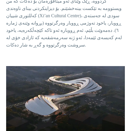
کردووە، ڕێک وێنای ئەو میتافۆرەمان بۆ دەکات کە من
ویستوومە بە تێکست بینەخشێنم. بۆ دیزاینکردنی بینای ناوەندی
)، سودی لە جەستەی
Xi’an Cultural Centre
کەللتوری شییان (
ڕووبار، یاخود تەوژمی ڕووبار وەرگرتووە (بڕوانە وێنەی ژمارە
٦). دەمەوێت بڵێم، ئەم ڕووبارە ئەو تاکە کێچەڵکەرەیە، یاخود
لەم کەیسەی ئێمەدا، ئەو ژنە سەرمەشقەیە کە ئازادی خۆی لە
سروشت وەرگرتووە و گەڕ بە شار دەکات.