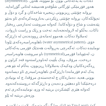
(asymmetrical)، دەدات بە یەکەکانی بوون. بۆ نموونە، هەور.
هەور فۆرمێکی ئۆرگانی شڵۆقەو هەمیشە لەئانی گۆڕاندایە.
بڕوانە چۆنێتی ڕیزبوونی زینجیرە شاخەکان و گرد و دۆڵ و
تەپۆلکەکان، بڕوانە چۆنێتی ڕێکردنی بەنازومەکرەکەی ئاو بەنێو
پێدەشت و شاخ و دۆڵەکاندا. کەواتە سروشت ئەندازەیی ڕەفتار
ناکات، بەڵکو لە لارولەنجەدایە، تەخت و ڕێک و ڕاست ناڕوات،
ئەملاولا دەکات. هەموو ئەمانەی ڕوودەدەن لە داڕێژگە
ناهاوبەرامبەرەکەی
ئاو
دا (water asymmetrical pattern)، خۆی
نومایندە دەکات. ئەگەرچی بەڕواڵەت هەندێک فۆرمی یەکەکانی
ناو سروشت هاوبەرامبەر (symmetrical)ن، لەنێویاندا فۆرمی
درەخت، مرۆڤ، وەک بڵێیت لەناوەڕاستەوە قەد کراون و
ڕەگەزەکانیان وەکیەک بەملاولادا ڕیزبوون، بەڵام لە نێو هەر
یەک لەم فۆرمانەدا داڕێژگەی ناهاوبەرامبەری ئاو دیسانەوە
بوونی هەیە. دەمارەکان چ لەجەستەی مرۆڤدا، چ لە بونیادی
درەختێکدا ئاو دەهێنن و دەبەن و داڕێژگەکە دروستدەکەنەوە.
کەواتە هێزی کێشکردن بریتیە لە
وزە
، نومایندەکەری ئەم
.
وزەش بریتیە لە
ئاو
لێرەدا گرنگە وتەیەکی لاو تزو / لاودزی (Lao Tzu-Laozi)، (کە