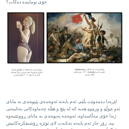
خۆی نومایندە دەکات؟
لێرەدا دەمەوێت بڵێم، ئەم بابەتە ئەوەندەی پێیوەندی بە مانای
ئەو
جوڵە
و
وزەوە
هەیە کە لە پێچ و هێڵە چەماوەکانی بەتایبەتی
ژندا خۆی مەڵاسداوە، ئەوەندە پەیوەندی بە مانای ڕووتێتیەوە
نیە. زۆر جار ئەم بابەتە تەنانەت لای توێژە ڕۆشنفکرەکانیش