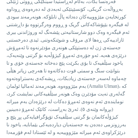
فەرەنسا بکات، بەڵام لەڕاستیدا سینگێکی ڕووتی ژنێکی
بەڕواڵەت گریکی، کۆنسێپتێکی ئەبەدی لە دەرەوەی ڕوداوە
کورتخایەن مێژووییەکان دەداتە پاڵ تابلۆکە. هونەرمەند سودی
لە فیگەرە بێپۆشاکەکانی گریک و ڕووم وەرگرتووە بۆ داڕشتنی
ئەم فیگەرە وەک دوو شارستانیەتی پێشەنگ لە وروژاندنی بیری
ئازادییەکی ڕەها لای مرۆڤ و شوێنکەوتنی. ئیدی دەرخستنی
جەستەی ژن لە دەستپێکی هونەری مۆدێرنەوە تا ئەمڕۆش
درێژەی هەیە. ئەو جۆرەی ئەمڕۆ کیژۆڵەیە بۆ گرتنی وێنەیەک،
یاخود سێڵفیەک تا بۆی بکرێت پێچ دەخاتە جەستەی خۆی و تا
بتوانێت سنگ و سمتی قوت دەکاتەوە تا هەرچی زیاتر هێڵی
چەماوە لەسەر جەستەی زیادبکات، ڕیشەکەی بەستراوەتەوە
بەم مێژووەوە. هونەرمەند ئەمالیا ئولمان (Amalia Ulman)، کە
گەلەری تەیت مۆدێرن وەک هونەر سێڵفیەکانی نمایشت کرد،
نومایندەی ئەم نەوەی ئەمڕۆ دەکات لە درێژەدان بەم میراتە
(بڕوانە وێنەی ٥). ئەرێ بەڕاست، کاتێک ئەمڕۆ دەبینین
کیژۆڵەکانمان بۆ گرتنی سێڵفیەک تۆپۆگرافیایەکی پڕ پێچ و
بەرزونزمی دەدەن بە جەستەیان دیاردەیەکی بێمانایە، یاخود نا
درێژکراوەی ئەم میراتە مێژووییەیە و لە ئێستادا لەم فۆرمەدا