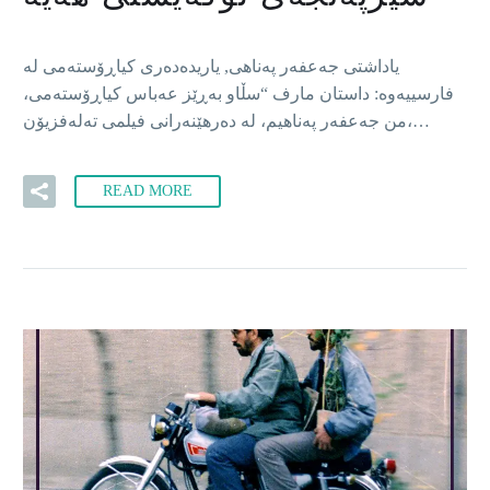
یاداشتی جەعفەر پەناهی, یاریدەدەری کیاڕۆستەمی لە
فارسییەوە: داستان مارف “سڵاو بەڕێز عەباس کیاڕۆستەمی،
من جەعفەر پەناهیم، لە دەرهێنەرانی فیلمی تەلەفزیۆن،…
READ MORE