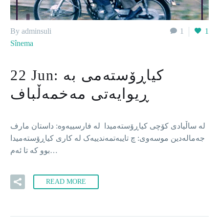
By adminsuli
1
1
Sînema
22 Jun:
کیاڕۆستەمی بە
ڕیوایەتی مەخمەڵباف
لە ساڵیادی کۆچی کیاڕۆستەمیدا لە فارسییەوە: داستان مارف
جەمالەدین موسەوی: چ تایبەتمەندییەک لە کاری کیاڕۆستەمیدا
بوو کە تا ئەم…
READ MORE