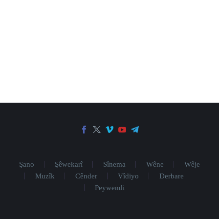
Şano
Şêwekarî
Sînema
Wêne
Wêje
Muzîk
Cênder
Vîdiyo
Derbare
Peywendi