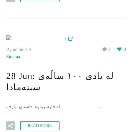
By adminsuli
1
0
Sînema
28 Jun:
لە یادی ١٠٠ ساڵەی
سینەمادا
لە فارسییەوە: داستان مارف …
READ MORE