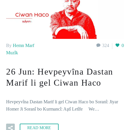
By
Hemn Marf
324
0
Muzîk
26 Jun:
Hevpeyvîna Dastan
Marif li gel Ciwan Haco
Hevpeyvîna Dastan Marif li gel Ciwan Haco bo Soranî: Jiyar
Homer Ji Soranî bo Kurmancî: Aştî Letîfe We…
READ MORE