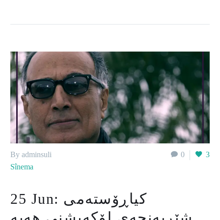
By adminsuli
0
3
Sînema
25 Jun:
کیاڕۆستەمی
شێرپەنجەی لۆکەیشنی هەیە