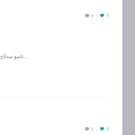
0
7
ئاسۆ سەڵاح شەوە و تەنها ئەو ئەستێرانەی تکانەوە لەمە تێدەگەن؛ زەمەنێکی جێماو لە کوچە قەموورەکاندا ڕێگایەکی کۆن کە ناچێتەوە سەر…
0
3