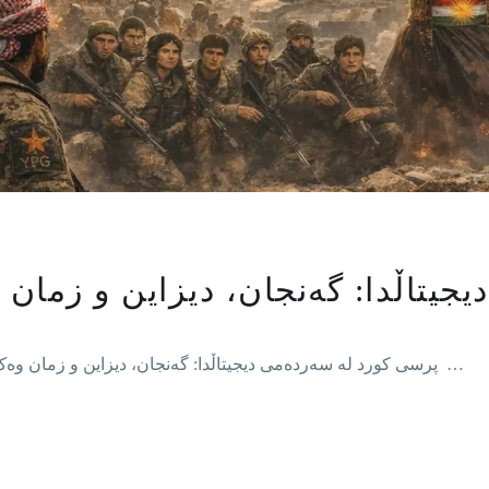
یتاڵدا: گەنجان، دیزاین و زمان
پرسی کورد لە سەردەمی دیجیتاڵدا: گەنجان، دیزاین و زمان وەک هێزی گەیاندن دەنگی کۆمەڵگا لە نێوان مێژوو و ئێستادا …