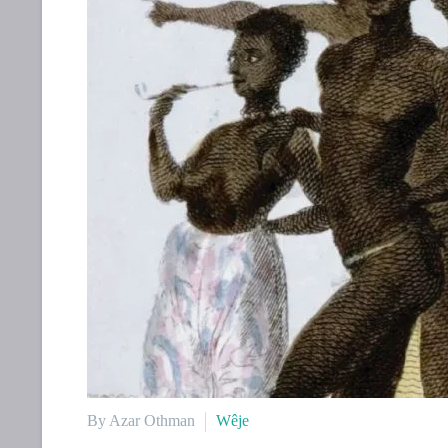
By Azar Othman
Wêje