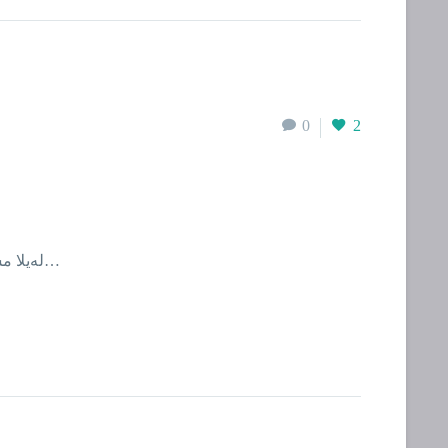
0
2
لەیلا مستەفانەژاد لەسەر ڕێگا ڕاوەستاوم، سەرم لێ شێواوە، نازانم بەرەو کوێ بڕۆم، چاوەڕوانم هی کی؟ نازانم. دەزانم و بڕوا ناکەم…