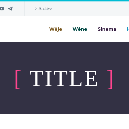
Archive
Wêje
Wêne
Sînema
[
TITLE
]