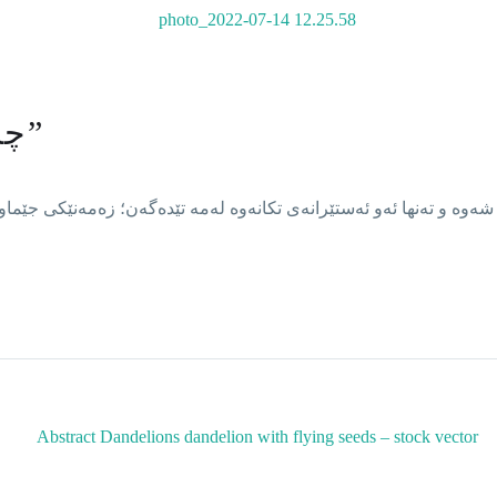
“چەقۆی ماتی زەمەن”