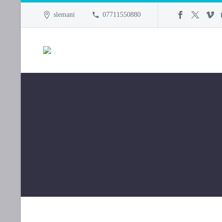
slemani
07711550880