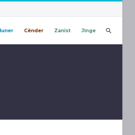
Huner
Cênder
Zanîst
Jinge