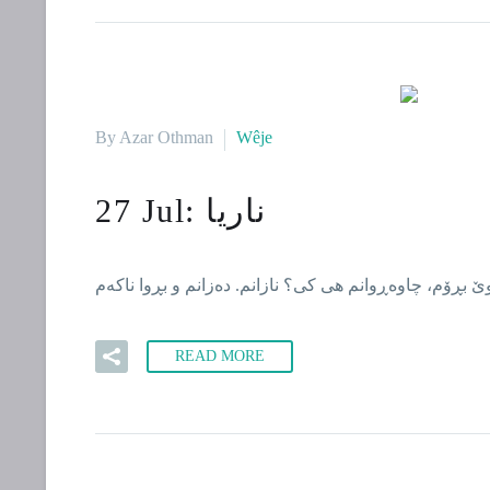
By Azar Othman
Wêje
ناریا
27 Jul:
READ MORE