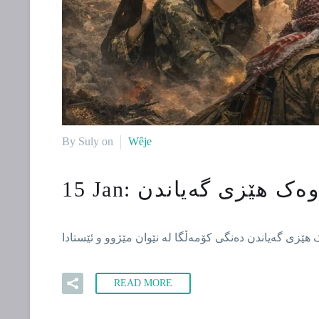
By Suly on
Wêje
 وەک هێزی گەیاندن
15 Jan:
READ MORE