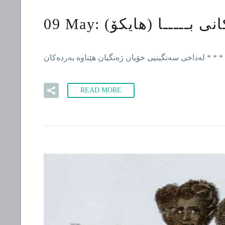
نی بـــــا (هایکۆ)
09 May:
READ MORE