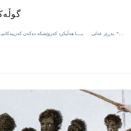
گوڵەکا
بەڕێز عەلی بــــا هەڵیکرد کەروێشکە دەکەن کەزییەکانم. * * * لەداخی سەنگینیی خۆیان ژەنگیان هێناوە بەردەکان. *…