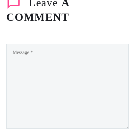
Leave
A
COMMENT