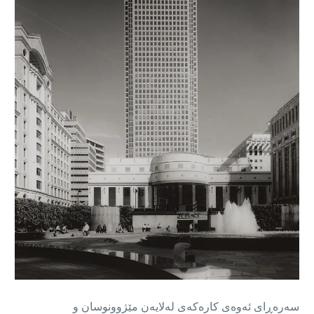
سەرەڕای ئەوەی کارەکەی لەلایەن مێژوونوسان و