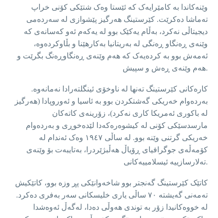
وێنەکاندا بە کامێرایەک کە ئێستا وەک شتێکی کۆنی خراپ
تەماشا دەکرێت. کێرستینگ هەرگیز پێشوازی لە سەردەمی
دیجیتاڵی نەکرد، بەڵام یەکێک بوو لە یەکەم ئەو کەسانەی کە
وێنەی ڕەنگاو ڕەنگی لە بەریتانیا بەکارهێنا و بڵاوکردەوە،
ئەمەش بوو بە کردەیەک کە هەم وێنەی ڕەنگاوڕەنگ بگرێت و
هەم وێنەی ڕەش و سپیش.
کارەکانی کێرستینگ تەنها لە ناوخۆی ئینگلتەرادا نەمانەوە.
بەردەوام خەریکی گەشتکردن بوو بە ئاسیا و ئەوروپادا (هەرگیز
لە باکوری ئەمریکا کاری نەکرد)، زۆرینەی کاتەکان
مارسدسێکی کۆنی لە کیشوەرەکەدا لێدەخوڕی و بەردەوام
خەریکی گرتنی وێنە بوو. لە ساڵی ١٩٤٧ وەک ئەندام لە
کۆمەڵەی جوگرافیای ڕۆیاڵ هەڵبژێردرا، بەتایبەت بۆ وێنەی
تەلارسازییە ئیسلامییەکانی.
کاتێک کێرستینگ گەنجتر بوو شاخەوانێکی پڕ وزە بوو، کاتێکیش
تەمەنی گەیشتە ٧٠ ساڵی یاری خلیسکانی سەر بەفری دەکرد.
لە خووەکانیدا زۆر بە توندی هەوڵی دەدا، لەگەڵ ئەوەشدا