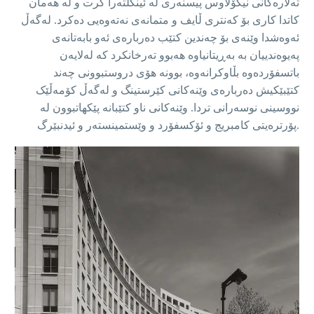
تەلارەکانی نیکۆلاوس پیسنەری لە ئینگلتەرا گرت و لە هەمان
کاتدا کاری بۆ کەنتری ڵایف و متمانەی نەتەوەیی دەکرد. لەگەڵ
ئەوەشدا وێنەی بۆ چەندین کتێب دەربارەی ئەو بابەتانەی
پەیوەندییان بە بەڕیتانیاوە هەبوو تەرخانکرد کە لەلایەن
باتسفۆردەوە بڵاوکرانەوە، بوونە هۆی دروستبوونی چەند
کتێبێکیش دەربارەی وێنەکانی کێرستینگ و لەگەڵ کۆمەڵێک
نووسینی نوسەرانی تردا. وێنەکانی ناو کتێبانە پێکهاتبوون لە
پۆرترەیتی کامبریج و ئۆکسفۆرد و وێستمینستەر و ئیدنبێرگ.