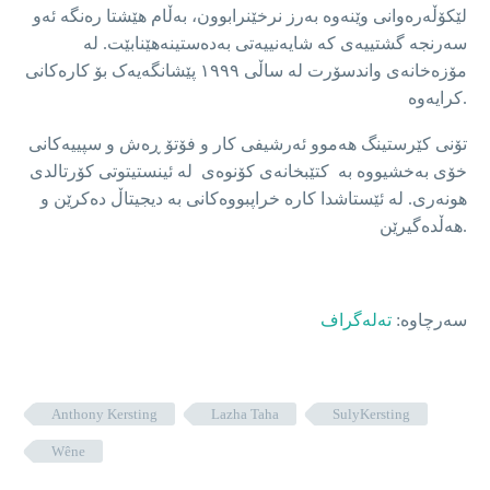
لێکۆڵەرەوانی وێنەوە بەرز نرخێنرابوون، بەڵام هێشتا رەنگە ئەو
سەرنجە گشتییەی کە شایەنییەتی بەدەستینەهێنابێت. لە
مۆزەخانەی واندسۆرت لە ساڵی ١٩٩٩ پێشانگەیەک بۆ کارەکانی
کرایەوە.
تۆنی کێرستینگ هەموو ئەرشیفی کار و فۆتۆ ڕەش و سپییەکانی
خۆی بەخشیووە بە کتێبخانەی کۆنوەی لە ئینستیتوتی کۆرتالدی
هونەری. لە ئێستاشدا کارە خراپبووەکانی بە دیجیتاڵ دەکرێن و
هەڵدەگیرێن.
سەرچاوە:
تەلەگراف
Anthony Kersting
Lazha Taha
SulyKersting
Wêne