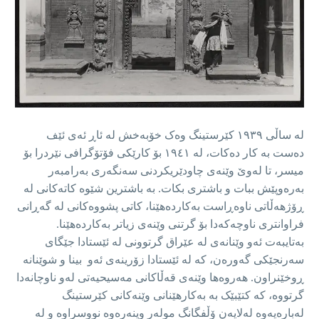
لە ساڵی ١٩٣٩ کێرستینگ وەک خۆبەخش لە ئاڕ ئەی ئێف
دەست بە کار دەکات، لە ١٩٤١ بۆ کارێکی فۆتۆگرافی نێردرا بۆ
میسر، تا لەوێ وێنەی چاودێریکردنی سەنگەری بەرامبەر
بەرەوپێش ببات و باشتری بکات. بە باشترین شێوە کاتەکانی لە
ڕۆژهەڵاتی ناوەڕاست بەکاردەهێنا، کاتی پشووەکانی لە گەڕانی
فراوانتری ناوچەکەدا بۆ گرتنی وێنەی زیاتر بەکاردەهێنا.
بەتایبەت ئەو وێنانەی لە عێراق گرتوونی لە ئێستادا جێگای
سەرنجێکی گەورەن، کە لە ئێستادا زۆرینەی ئەو بینا و شوێنانە
ڕوخێنراون. هەروەها وێنەی قەڵاکانی مەسیحیەتی لەو ناوچانەدا
گرتووە، کە کتێبێک بە بەکارهێنانی وێنەکانی کێرستینگ
لەبارەیەوە لەلایەن ۆڵفگانگ مولەر وینەرەوە نووسراوە و لە