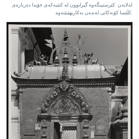
لەلایەن کێرستینگەوە گیرابوون لە کتێبەکەی خۆیدا دەربارەی
کڵێسا کۆنەکانی لەندەن بەکاربهێنێتەوە.