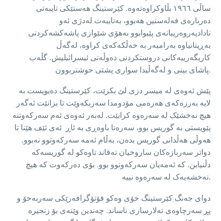
ساڵی ١٩٦٦ بڵاوکراوەتەوە. کێرستینگ هەستێکی تایبەتی
دەربارەی فەلەستین هەبوو، بەتایبەت لەدژی ئەو
نادادپەروەرییانەی پێیوابوو بەهۆی شێوازی پاشەکشەکردنی
بەڕیتانیاوە بەرامبەر بە خەڵکەکەی کراوە، لەگەڵ
کاریگەرییەکانی دروستکردنی دەوڵەتی ئیسرائیلیش. گڵەب
پاشای بینی و لەگەڵیدا سواری پشتی حوشتربوون.
پێش ئەوەی لە میسر دزی لێ بکرێت، کێرستینگ دەیویست بە
لایە بەرزەکەی هەرەمی مۆدومدا سەربکەوێت تا بزانێت ئەگەر
هیچ نەخشێک لە سەرەوە کرابێت. لەبەر ئەوەی ئەم سەرکەوتنە
پێویستی بە گوریس بوو، سەرەتا باوەڕی بە ئاڕ ئەی ئێف هێنا تا
هەوڵی هەڵدانی گوریس بدەن، بەڵام ئەمە سەرکەوتوو نەبوو.
دواتر سەربازەکان ساروخیان تەقاند تاوەکو لە گوریسەکە
دڵنیابن. کە ئەمەیان سەرکەوتوو بوو. بۆی دەرکەوت کە هیچ
نەخشەیەک لە سەرەوە نییە.
دوای جەنگ کێرستینگ خۆی وەکو فۆتۆگرافەرێکی سەربەخۆ و
پڕ سەرچاوەی تەلارسازی ناساند. چەندین وێنەی بۆ زنجیرە