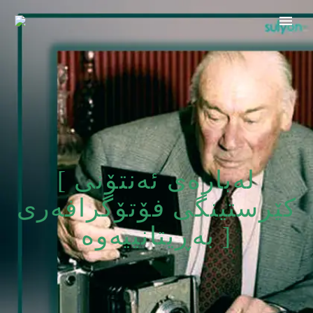
[ لەبارەی ئەنتۆنی
کێرستینگی فۆتۆگرافەری
بەڕیتانییەوە ]