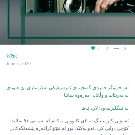



2
Wêne
June 3, 2020
ئەو فۆتۆگرافەرەی گەنجینەی ئەرشیفێکی تەلارسازی بێ هاوتای
لە بەریتانیا و وڵاتانی دەرەوە بنیاتنا
لە ئینگلیزییەوە: لاژە تەها
ئەنتۆنی کێرستینگ لە ٢ی کانوونی یەکەم لە تەمەنی ٩١ ساڵیدا
کۆچی دوایی کرد. ئەو یەکێک بوو لە فۆتۆگرافەرە پێشەنگەکانی