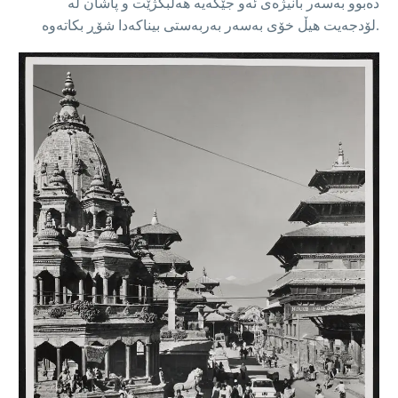
دەبوو بەسەر بانیژەی ئەو جێگەیە هەڵبگژێت و پاشان لە
لۆدجەیت هیڵ خۆی بەسەر بەربەستی بیناکەدا شۆڕ بکاتەوە.