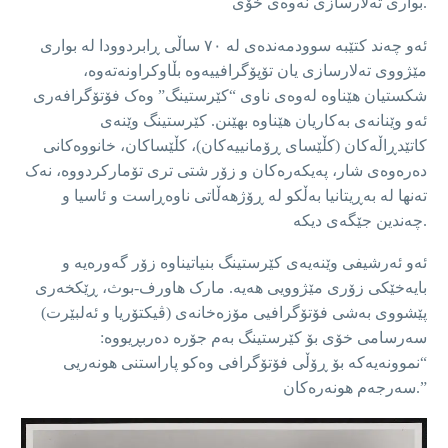
بواری تەلارسازی نەوەی خۆی.
ئەو چەند کتێبە سوودمەندەی لە ٧٠ ساڵی ڕابردوودا لە بواری
مێژووی تەلارسازی یان تۆپۆگرافییەوە بڵاوکراونەتەوە،
شکستیان هێناوە لەوەی ناوی “کێرستینگ” وەک فۆتۆگرافەری
ئەو وێنانەی بەکاریان هێناوە بهێنن. کێرستینگ وێنەی
کاتێدڕاڵەکان (کڵێسای ڕۆمانییەکان)، کڵێساکان، خانووەکانی
دەرەوەی شار، پەیکەرەکان و زۆر شتی تری تۆمارکردووە، نەک
تەنها لە بەڕیتانیا بەڵکو لە ڕۆژهەڵاتی ناوەڕاست و ئاسیا و
چەندین جێگەی دیکە.
ئەو ئەرشیفی وێنەیەی کێرستینگ بنیاتیناوە زۆر گەورەیە و
بایەخێکی زۆری مێژوویی هەیە. مارک هاورف-بوث، ڕێکخەری
پێشووی بەشی فۆتۆگرافیی مۆزەخانەی (ڤیکتۆریا و ئەلبێرت)
سەرسامی خۆی بۆ کێرستینگ بەم جۆرە دەربڕیووە:
“نموونەیەکە بۆ ڕۆڵی فۆتۆگرافی وەکو پاراستنی هونەریی
سەرجەم هونەرەکان.”