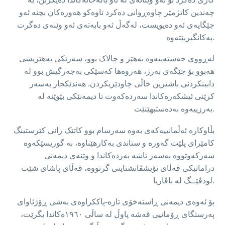
چەندین کاتژمێر چاوەڕوانی دەکرد تاوەکو هەورەکان بچنە ئەو
جێگایەی ئەو دەیویست، لەگەڵ ئەو بابەتەی ئەو وێنەی دەگرت
یەکانگیربێتەوە.
لەڕووی جەستەییەوە بەهێز و چالاک بوو، سەرێکی بەهێزیشی
هەبوو بۆ جێگەی بەرز، هەروەها کەسێکی بەجەرگیش بوو لە
دابینکردنی باشترین خاڵی چاودێریکردن. هەندێکجار بەسەر
کرێنی ئیشکەرەکاندا سەردەکەوت تا دیمەنێکی بێوێنە لە
بەرزییەوە بەدەستبهێنێت.
بڵاوکارە ئەڵمانییەکەی بەوە سەرسام بوو کاتێک زانی کێرستینگ
کامێرای پلێت گەورە و ستاندی بەکارهێناوە، بە گوریسێکەوە
سەرکەوتووە بەسەر تاشە بەردەکاندا و وێنەی دیمەنی
دراماتیکی قەڵای نۆیشڤانشتاینی گرتووە، قەڵای پاشای شێت
لودڤێــگ لە باڤاریا.
بۆ ئەوەی دیمەنی ڕاستەخۆی تازە-پاککراوەی بەشی ڕۆژئاوای
پەرستگای ڕۆمانیی قەشە پاوڵ لە ساڵی ١٩٦٠ەکاندا بگرێت،