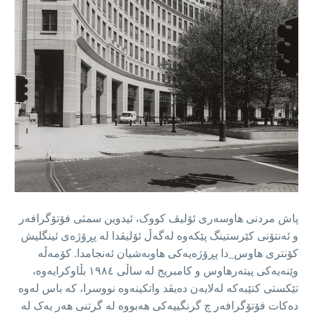
پاش مردنی هاوسەری ئۆلیڤ کووک، ئیدوین سمثی فۆتۆگرافەر
و ئەنتۆنی کێرستینگ پێکەوە لەگەڵ ئۆلیڤدا لە پڕۆژەی ئینگلیش
کۆنتری هاوس_دا پڕۆژەیەکی هاوبەشیان ئەنجامدا. کۆمەڵە
وێنەیەکی پیتەرهاوس و کامبریج لە ساڵی ١٩٨٤ بڵاوکرایەوە،
تێکستی کتێبەکە لەلایەن دەیڤد واتکینەوە نووسرا، کە باس لەوە
دەکات فۆتۆگرافەر چ گرنگییەکی هەبووە لە گرتنی هەر یەک لە