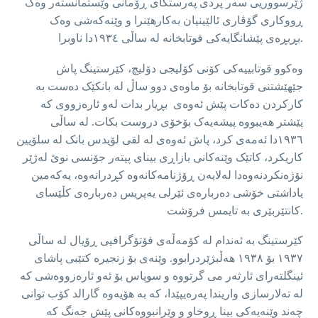
ژێرسووریی سەر پردی پەرستگای ڕۆمانی وێستمانستەر وەک
ڕووکاری گۆڤاری ئالێینیان بەکارهێنرا و وێنەکەشی وەک
بڕبڕەی پێشانگایەکی قوتابخانە لە ساڵی ١٩٣٤دا ناوبرا.
وەکوو قوتابییەکی کۆنی کۆلیجی دۆلیچ، کێرستینگ پاش
جێهێشتنی قوتابخانە بۆ ماوەی دوو ساڵ لە بانکێک دەست بە
کارکردن دەکات پێش ئەوەی بڕیار بدات لەو ئارەزووی کە
پێشتر هەیبووە پیشەیەک بۆخۆی دروست بکات. لە ساڵی
١٩٣٦دا ئەمەی کرد، پاش ئەوەی لە لقی لۆیدس بانک لە سلۆیین
کاریکرد، کاتێک وێنەکانی بازاڕی بینای پیتەر جۆنسی نوێ لەژێر
نۆژەنکردنەوەدا لەلایەن ڕۆژنامەکانەوە کڕدرانەوە، یەکەمین
یاداشتی خۆشی دەربارەی ئێرلی یەپریس دەربارەی کڵێسای
کانتێربێری بە تایمس فرۆشت.
کێرستینگ بە ئەندام لە کۆمەڵەی فۆتۆگرافیی ڕۆیال لە ساڵی
١٩٣٧ بۆ ١٩٣٨ هەڵبژێردرابوو. وێنەی بۆ زنجیرە کتێبی پاشای
ئینگلتەرای ئارثەر می گرتووە و سوپاس بۆ ئەو ئارەزووەشی کە
لە تەلارسازی واریندا پەرەیپێدا، کە بە هۆیەوە گارالد کۆب توانی
چەند وێنەیەکی بینا ڕوخاو و وێرانبووەکانی پێش جەنگ کە