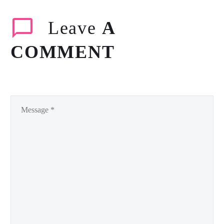
ئەنتۆنی کێرستینگ (زیاتر لە
٣٠٠٠ شریتی نێگەتیڤ…
Leave
A
COMMENT