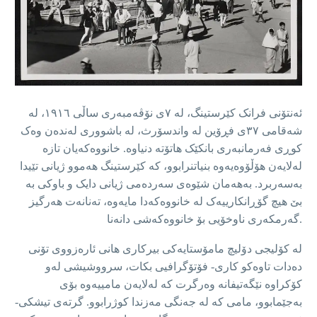
ئەنتۆنی فرانک کێرستینگ، لە ٧ی نۆڤەمبەری ساڵی ١٩١٦، لە
شەقامی ٣٧ی فڕۆین لە واندسۆرث، لە باشووری لەندەن وەک
کوڕی فەرمانبەری بانکێک هاتۆتە دنیاوە. خانووەکەیان تازە
لەلایەن هۆڵۆوەیەوە بنیاتنرابوو، کە کێرستینگ هەموو ژیانی تێیدا
بەسەربرد. بەهەمان شێوەی سەردەمی ژیانی دایک و باوکی بە
بێ هیچ گۆڕانکارییەک لە خانووەکەدا مایەوە، تەنانەت هەرگیز
گەرمکەری ناوخۆیی بۆ خانووەکەشی دانەنا.
لە کۆلیجی دۆلیچ مامۆستایەکی بیرکاری هانی ئارەزووی تۆنی
دەدات تاوەکو کاری- فۆتۆگرافیی بکات، سرووشیشی لەو
کۆکراوە نێگەتیفانە وەرگرت کە لەلایەن مامییەوە بۆی
بەجێمابوو، مامی کە لە جەنگی مەزندا کوژرابوو. گرتەی تیشکی-