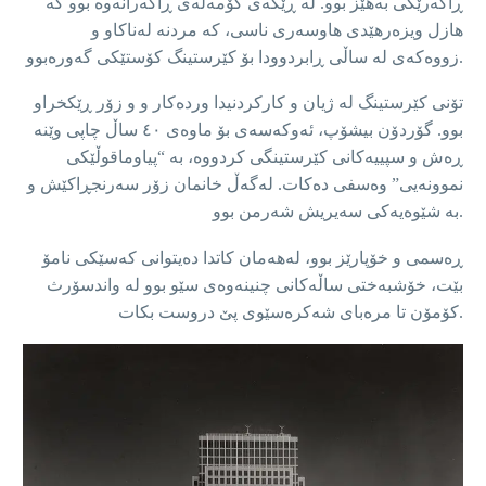
ڕاکەرێکی بەهێز بوو. لە ڕێگەی کۆمەڵەی ڕاکەرانەوە بوو کە
هازل ویزەرهێدی هاوسەری ناسی، کە مردنە لەناکاو و
زووەکەی لە ساڵی ڕابردوودا بۆ کێرستینگ کۆستێکی گەورەبوو.
تۆنی کێرستینگ لە ژیان و کارکردنیدا وردەکار و و زۆر ڕێکخراو
بوو. گۆردۆن بیشۆپ، ئەوکەسەی بۆ ماوەی ٤٠ ساڵ چاپی وێنە
ڕەش و سپییەکانی کێرستینگی کردووە، بە “پیاوماقوڵێکی
نموونەیی” وەسفی دەکات. لەگەڵ خانمان زۆر سەرنجڕاکێش و
بە شێوەیەکی سەیریش شەرمن بوو.
ڕەسمی و خۆپارێز بوو، لەهەمان کاتدا دەیتوانی کەسێکی نامۆ
بێت، خۆشبەختی ساڵەکانی چنینەوەی سێو بوو لە واندسۆرث
کۆمۆن تا مرەبای شەکرەسێوی پێ دروست بکات.