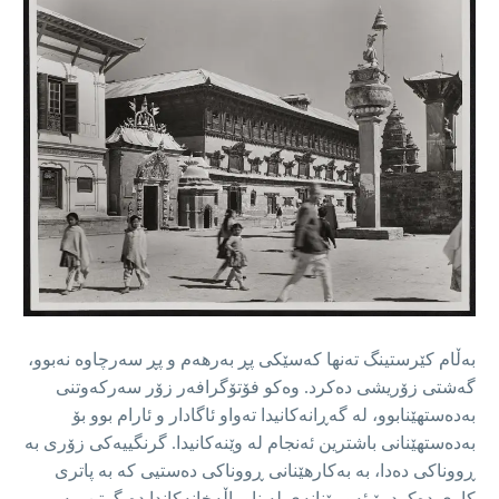
بەڵام کێرستینگ تەنها کەسێکی پڕ بەرهەم و پڕ سەرچاوە نەبوو،
گەشتی زۆریشی دەکرد. وەکو فۆتۆگرافەر زۆر سەرکەوتنی
بەدەستهێنابوو، لە گەڕانەکانیدا تەواو ئاگادار و ئارام بوو بۆ
بەدەستهێنانی باشترین ئەنجام لە وێنەکانیدا. گرنگییەکی زۆری بە
ڕووناکی دەدا، بە بەکارهێنانی ڕووناکی دەستیی کە بە پاتری
کاری دەکرد بۆ ئەو وێنانەی لە ناو باڵەخانەکاندا دەیگرتن، بە